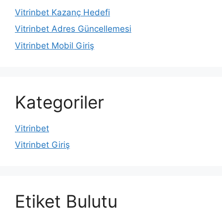
Vitrinbet Kazanç Hedefi
Vitrinbet Adres Güncellemesi
Vitrinbet Mobil Giriş
Kategoriler
Vitrinbet
Vitrinbet Giriş
Etiket Bulutu