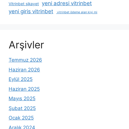
yeni adresi vitrinbet
Vitrinbet şikayet
yeni giris vitrinbet
vitrinbet ödeme alan kişi mi
Arşivler
Temmuz 2026
Haziran 2026
Eylül 2025
Haziran 2025
Mayıs 2025
Şubat 2025
Ocak 2025
Aralık 2024