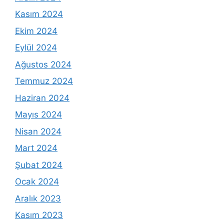
Kasım 2024
Ekim 2024
Eylül 2024
Ağustos 2024
Temmuz 2024
Haziran 2024
Mayıs 2024
Nisan 2024
Mart 2024
Şubat 2024
Ocak 2024
Aralık 2023
Kasım 2023