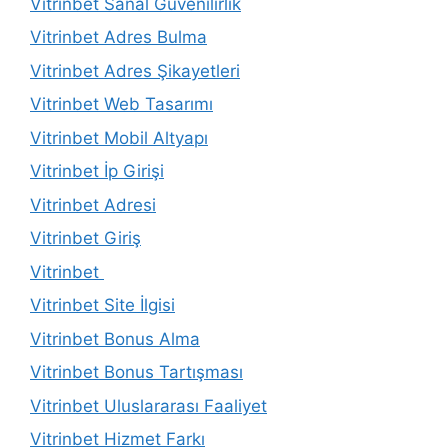
Vitrinbet Sanal Güvenilirlik
Vitrinbet Adres Bulma
Vitrinbet Adres Şikayetleri
Vitrinbet Web Tasarımı
Vitrinbet Mobil Altyapı
Vitrinbet İp Girişi
Vitrinbet Adresi
Vitrinbet Giriş
Vitrinbet
Vitrinbet Site İlgisi
Vitrinbet Bonus Alma
Vitrinbet Bonus Tartışması
Vitrinbet Uluslararası Faaliyet
Vitrinbet Hizmet Farkı