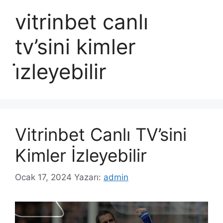
vitrinbet canlı
tv’sini kimler
i̇zleyebilir
Vitrinbet Canlı TV’sini
Kimler İzleyebilir
Ocak 17, 2024
Yazarı:
admin