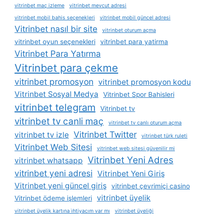
vitrinbet maç izleme
vitrinbet mevcut adresi
vitrinbet mobil bahis seçenekleri
vitrinbet mobil güncel adresi
Vitrinbet nasıl bir site
vitrinbet oturum açma
vitrinbet oyun seçenekleri
vitrinbet para yatirma
Vitrinbet Para Yatırma
Vitrinbet para çekme
vitrinbet promosyon
vitrinbet promosyon kodu
Vitrinbet Sosyal Medya
Vitrinbet Spor Bahisleri
vitrinbet telegram
Vitrinbet tv
vitrinbet tv canli maç
vitrinbet tv canlı oturum açma
Vitrinbet Twitter
vitrinbet tv izle
vitrinbet türk ruleti
Vitrinbet Web Sitesi
vitrinbet web sitesi güvenilir mi
Vitrinbet Yeni Adres
vitrinbet whatsapp
vitrinbet yeni adresi
Vitrinbet Yeni Giriş
Vitrinbet yeni güncel giriş
vitrinbet çevrimiçi casino
vitrinbet üyelik
Vitrinbet ödeme işlemleri
vitrinbet üyelik kartına i̇htiyacım var mı
vitrinbet üyeliği