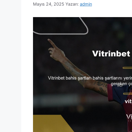
Mayıs 24, 2025
Yazarı:
admin