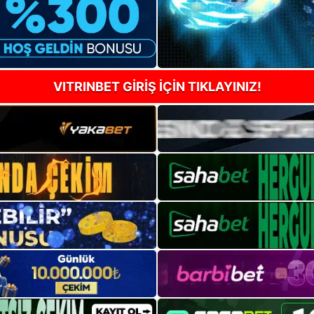
VITRINBET GİRİŞ İÇİN TIKLAYINIZ!