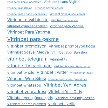
Vitrinbet Lisans Bilgileri
vitrinbet kullanıcı ödemeleri
vitrinbet maç izleme
vitrinbet mevcut adresi
vitrinbet mobil bahis seçenekleri
vitrinbet mobil güncel adresi
Vitrinbet nasıl bir site
vitrinbet oturum açma
vitrinbet oyun seçenekleri
vitrinbet para yatirma
Vitrinbet Para Yatırma
Vitrinbet para çekme
vitrinbet promosyon
vitrinbet promosyon kodu
Vitrinbet Sosyal Medya
Vitrinbet Spor Bahisleri
vitrinbet telegram
Vitrinbet tv
vitrinbet tv canli maç
vitrinbet tv canlı oturum açma
Vitrinbet Twitter
vitrinbet tv izle
vitrinbet türk ruleti
Vitrinbet Web Sitesi
vitrinbet web sitesi güvenilir mi
Vitrinbet Yeni Adres
vitrinbet whatsapp
vitrinbet yeni adresi
Vitrinbet Yeni Giriş
Vitrinbet yeni güncel giriş
vitrinbet çevrimiçi casino
vitrinbet üyelik
Vitrinbet ödeme işlemleri