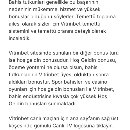
Bahis tutkunları genellikle bu başarının
nedeninin mükemmel hizmet ve yüksek
bonuslar olduğunu söylerler. Temettü toplama
ailesi olarak sizler için Vitrinbet temettü
sistemini ve temettü oranını detaylı olarak
inceledik.
Vitrinbet sitesinde sunulan bir diğer bonus türü
ise hoş geldin bonusudur. Hoş Geldin bonusu,
ödeme yöntemi ne olursa olsun, bahis
tutkunlarının Vitrinbet üyesi olduktan sonra
aldıkları bonustur. Spor bahisleri ve casino
oyunları için hoş geldin bonusları ile Vitrinbet,
bahis endüstrisine kıyasla çok yüksek Hoş
Geldin bonusları sunmaktadır.
Vitrinbet canlı maçları için ana sayfanın sağ üst
köşesinde gömülü Canlı TV logosuna tıklayın.