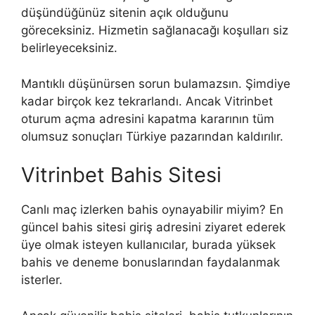
düşündüğünüz sitenin açık olduğunu
göreceksiniz. Hizmetin sağlanacağı koşulları siz
belirleyeceksiniz.
Mantıklı düşünürsen sorun bulamazsın. Şimdiye
kadar birçok kez tekrarlandı. Ancak Vitrinbet
oturum açma adresini kapatma kararının tüm
olumsuz sonuçları Türkiye pazarından kaldırılır.
Vitrinbet Bahis Sitesi
Canlı maç izlerken bahis oynayabilir miyim? En
güncel bahis sitesi giriş adresini ziyaret ederek
üye olmak isteyen kullanıcılar, burada yüksek
bahis ve deneme bonuslarından faydalanmak
isterler.