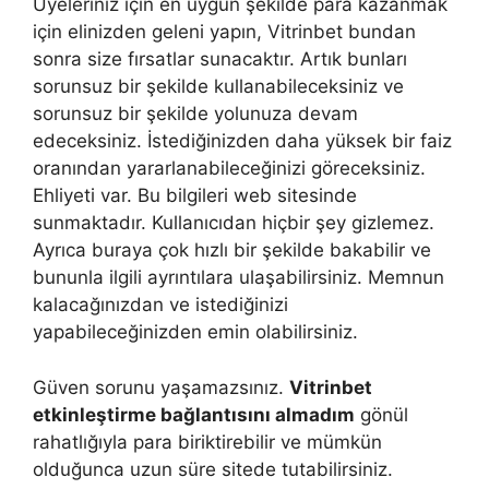
Üyeleriniz için en uygun şekilde para kazanmak
için elinizden geleni yapın, Vitrinbet bundan
sonra size fırsatlar sunacaktır. Artık bunları
sorunsuz bir şekilde kullanabileceksiniz ve
sorunsuz bir şekilde yolunuza devam
edeceksiniz. İstediğinizden daha yüksek bir faiz
oranından yararlanabileceğinizi göreceksiniz.
Ehliyeti var. Bu bilgileri web sitesinde
sunmaktadır. Kullanıcıdan hiçbir şey gizlemez.
Ayrıca buraya çok hızlı bir şekilde bakabilir ve
bununla ilgili ayrıntılara ulaşabilirsiniz. Memnun
kalacağınızdan ve istediğinizi
yapabileceğinizden emin olabilirsiniz.
Güven sorunu yaşamazsınız.
Vitrinbet
etkinleştirme bağlantısını almadım
gönül
rahatlığıyla para biriktirebilir ve mümkün
olduğunca uzun süre sitede tutabilirsiniz.