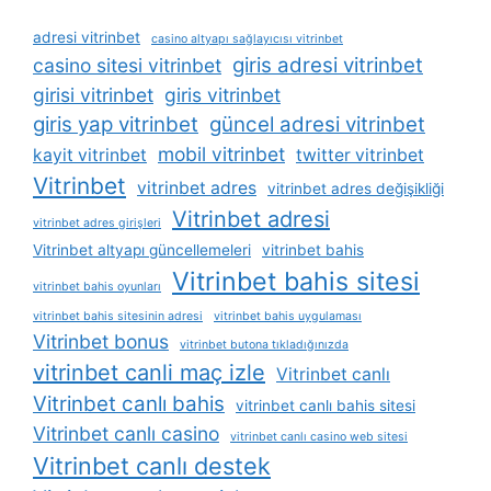
adresi vitrinbet
casino altyapı sağlayıcısı vitrinbet
giris adresi vitrinbet
casino sitesi vitrinbet
girisi vitrinbet
giris vitrinbet
giris yap vitrinbet
güncel adresi vitrinbet
mobil vitrinbet
kayit vitrinbet
twitter vitrinbet
Vitrinbet
vitrinbet adres
vitrinbet adres değişikliği
Vitrinbet adresi
vitrinbet adres girişleri
Vitrinbet altyapı güncellemeleri
vitrinbet bahis
Vitrinbet bahis sitesi
vitrinbet bahis oyunları
vitrinbet bahis sitesinin adresi
vitrinbet bahis uygulaması
Vitrinbet bonus
vitrinbet butona tıkladığınızda
vitrinbet canli maç izle
Vitrinbet canlı
Vitrinbet canlı bahis
vitrinbet canlı bahis sitesi
Vitrinbet canlı casino
vitrinbet canlı casino web sitesi
Vitrinbet canlı destek