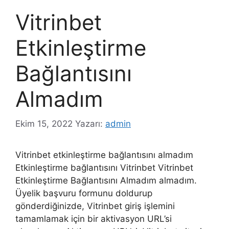
Vitrinbet
Etkinleştirme
Bağlantısını
Almadım
Ekim 15, 2022
Yazarı:
admin
Vitrinbet etkinleştirme bağlantısını almadım
Etkinleştirme bağlantısını Vitrinbet Vitrinbet
Etkinleştirme Bağlantısını Almadım almadım.
Üyelik başvuru formunu doldurup
gönderdiğinizde, Vitrinbet giriş işlemini
tamamlamak için bir aktivasyon URL’si