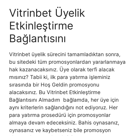
Vitrinbet Üyelik
Etkinleştirme
Bağlantısını
Vitrinbet üyelik sürecini tamamladıktan sonra,
bu sitedeki tüm promosyonlardan yararlanmaya
hak kazanacaksınız. Üye olarak terfi alacak
mısınız? Tabii ki, ilk para yatırma işleminiz
sırasında bir Hoş Geldin promosyonu
alacaksınız. Bu Vitrinbet Etkinleştirme
Bağlantısını Almadım bağlamda, her üye için
aynı kriterlerin sağlandığını not ediyoruz. Her
para yatırma prosedürü için promosyonlar
almaya devam edeceksiniz. Bahis oynasanız,
oynasanız ve kaybetseniz bile promosyon