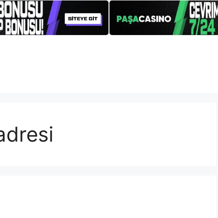
adresi