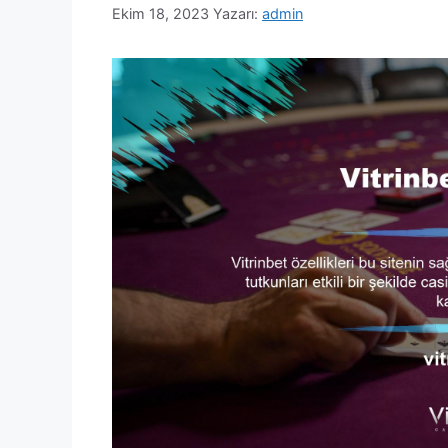
Ekim 18, 2023
Yazarı:
admin