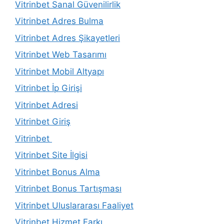
Vitrinbet Sanal Güvenilirlik
Vitrinbet Adres Bulma
Vitrinbet Adres Şikayetleri
Vitrinbet Web Tasarımı
Vitrinbet Mobil Altyapı
Vitrinbet İp Girişi
Vitrinbet Adresi
Vitrinbet Giriş
Vitrinbet
Vitrinbet Site İlgisi
Vitrinbet Bonus Alma
Vitrinbet Bonus Tartışması
Vitrinbet Uluslararası Faaliyet
Vitrinbet Hizmet Farkı