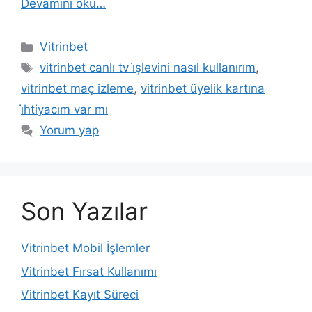
Devamını oku…
Kategoriler
Vitrinbet
Etiketler
vitrinbet canlı tv i̇şlevini nasıl kullanırım
,
vitrinbet maç izleme
,
vitrinbet üyelik kartına
i̇htiyacım var mı
Yorum yap
Son Yazılar
Vitrinbet Mobil İşlemler
Vitrinbet Fırsat Kullanımı
Vitrinbet Kayıt Süreci