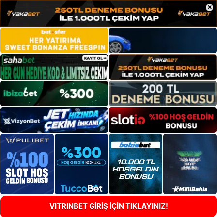
×
VITRINBET GİRİŞ İÇİN TIKLAYINIZ!