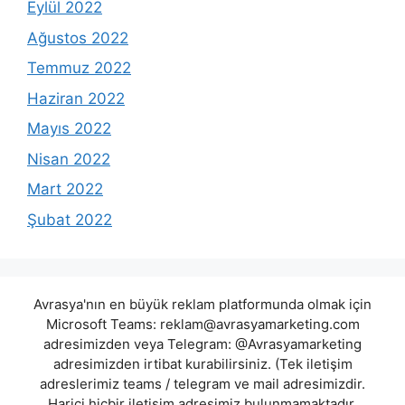
Eylül 2022
Ağustos 2022
Temmuz 2022
Haziran 2022
Mayıs 2022
Nisan 2022
Mart 2022
Şubat 2022
Avrasya'nın en büyük reklam platformunda olmak için
Microsoft Teams:
reklam@avrasyamarketing.com
adresimizden veya Telegram: @Avrasyamarketing
adresimizden irtibat kurabilirsiniz. (Tek iletişim
adreslerimiz teams / telegram ve mail adresimizdir.
Harici hiçbir iletişim adresimiz bulunmamaktadır.