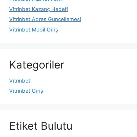
Vitrinbet Kazanç Hedefi
Vitrinbet Adres Güncellemesi
Vitrinbet Mobil Giriş
Kategoriler
Vitrinbet
Vitrinbet Giriş
Etiket Bulutu