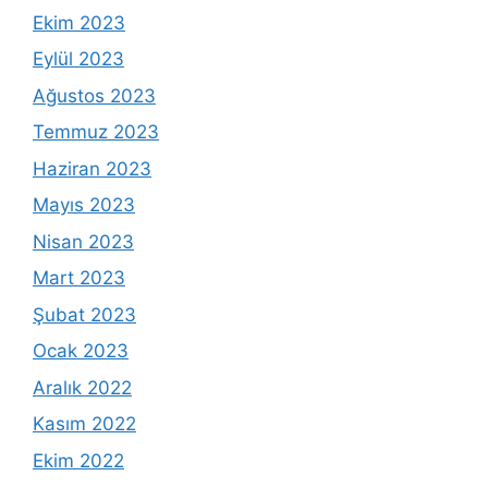
Ekim 2023
Eylül 2023
Ağustos 2023
Temmuz 2023
Haziran 2023
Mayıs 2023
Nisan 2023
Mart 2023
Şubat 2023
Ocak 2023
Aralık 2022
Kasım 2022
Ekim 2022