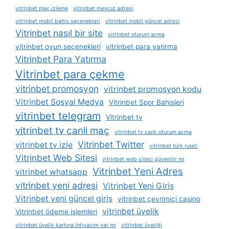
vitrinbet maç izleme
vitrinbet mevcut adresi
vitrinbet mobil bahis seçenekleri
vitrinbet mobil güncel adresi
Vitrinbet nasıl bir site
vitrinbet oturum açma
vitrinbet oyun seçenekleri
vitrinbet para yatirma
Vitrinbet Para Yatırma
Vitrinbet para çekme
vitrinbet promosyon
vitrinbet promosyon kodu
Vitrinbet Sosyal Medya
Vitrinbet Spor Bahisleri
vitrinbet telegram
Vitrinbet tv
vitrinbet tv canli maç
vitrinbet tv canlı oturum açma
Vitrinbet Twitter
vitrinbet tv izle
vitrinbet türk ruleti
Vitrinbet Web Sitesi
vitrinbet web sitesi güvenilir mi
Vitrinbet Yeni Adres
vitrinbet whatsapp
vitrinbet yeni adresi
Vitrinbet Yeni Giriş
Vitrinbet yeni güncel giriş
vitrinbet çevrimiçi casino
vitrinbet üyelik
Vitrinbet ödeme işlemleri
vitrinbet üyelik kartına i̇htiyacım var mı
vitrinbet üyeliği