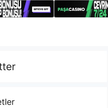
tter
tler