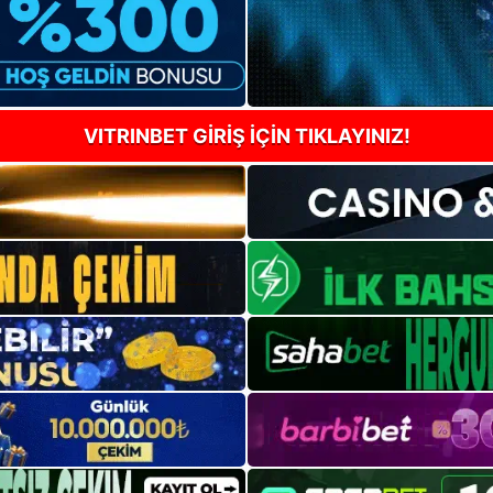
VITRINBET GİRİŞ İÇİN TIKLAYINIZ!