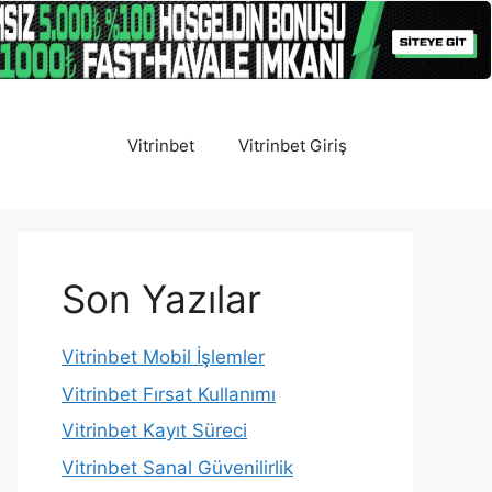
Vitrinbet
Vitrinbet Giriş
Son Yazılar
Vitrinbet Mobil İşlemler
Vitrinbet Fırsat Kullanımı
Vitrinbet Kayıt Süreci
Vitrinbet Sanal Güvenilirlik