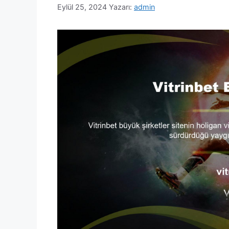
Eylül 25, 2024
Yazarı:
admin