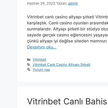
Haziran 29, 2022
Yazarı:
admin
Vitrinbet canlı casino altyapı şirketi Vitri
karşılaştık. Canlı casino oyunları arasınd
sunmalarıdır. Altyapı şirketi bir stüdyo o
sayede gerçek casino eğlencesini yaşayaca
çünkü altyapı iyi değilse siteden memnun k
Devamını oku…
Kategoriler
Vitrinbet
Etiketler
Vitrinbet Canlı Casino Altyapı Şirketi
Yorum yap
Vitrinbet Canlı Bahis