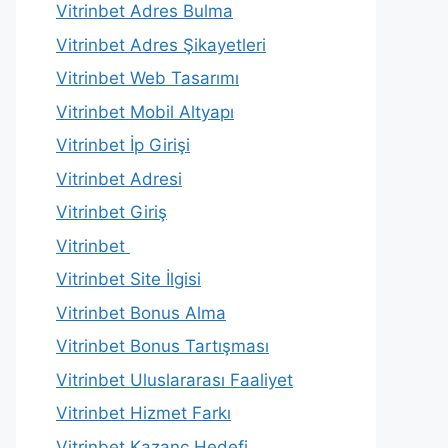
Vitrinbet Adres Bulma
Vitrinbet Adres Şikayetleri
Vitrinbet Web Tasarımı
Vitrinbet Mobil Altyapı
Vitrinbet İp Girişi
Vitrinbet Adresi
Vitrinbet Giriş
Vitrinbet
Vitrinbet Site İlgisi
Vitrinbet Bonus Alma
Vitrinbet Bonus Tartışması
Vitrinbet Uluslararası Faaliyet
Vitrinbet Hizmet Farkı
Vitrinbet Kazanç Hedefi