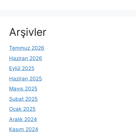
Arşivler
Temmuz 2026
Haziran 2026
Eylül 2025
Haziran 2025
Mayıs 2025
Şubat 2025
Ocak 2025
Aralık 2024
Kasım 2024