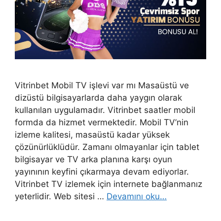
Vitrinbet Mobil TV işlevi var mı Masaüstü ve
dizüstü bilgisayarlarda daha yaygın olarak
kullanılan uygulamadır. Vitrinbet saatler mobil
formda da hizmet vermektedir. Mobil TV’nin
izleme kalitesi, masaüstü kadar yüksek
çözünürlüklüdür. Zamanı olmayanlar için tablet
bilgisayar ve TV arka planına karşı oyun
yayınının keyfini çıkarmaya devam ediyorlar.
Vitrinbet TV izlemek için internete bağlanmanız
yeterlidir. Web sitesi …
Devamını oku…