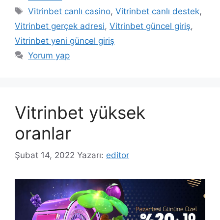
Etiketler
Vitrinbet canlı casino
,
Vitrinbet canlı destek
,
Vitrinbet gerçek adresi
,
Vitrinbet güncel giriş
,
Vitrinbet yeni güncel giriş
Yorum yap
Vitrinbet yüksek
oranlar
Şubat 14, 2022
Yazarı:
editor