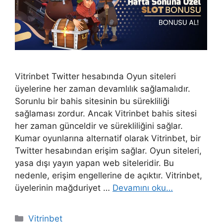
Vitrinbet Twitter hesabında Oyun siteleri
üyelerine her zaman devamlılık sağlamalıdır.
Sorunlu bir bahis sitesinin bu sürekliliği
sağlaması zordur. Ancak Vitrinbet bahis sitesi
her zaman günceldir ve sürekliliğini sağlar.
Kumar oyunlarına alternatif olarak Vitrinbet, bir
Twitter hesabından erişim sağlar. Oyun siteleri,
yasa dışı yayın yapan web siteleridir. Bu
nedenle, erişim engellerine de açıktır. Vitrinbet,
üyelerinin mağduriyet …
Devamını oku…
Kategoriler
Vitrinbet