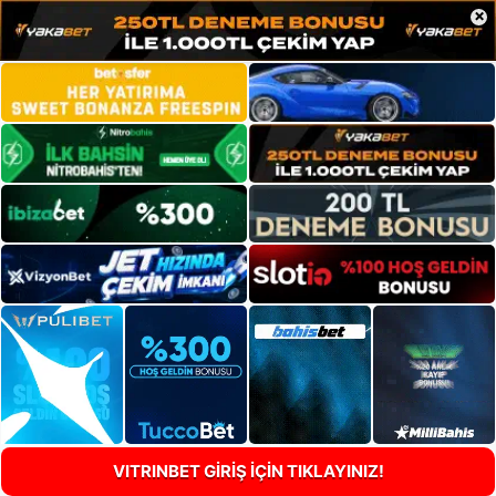
×
VITRINBET GİRİŞ İÇİN TIKLAYINIZ!