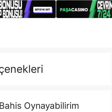
çenekleri
 Bahis Oynayabilirim