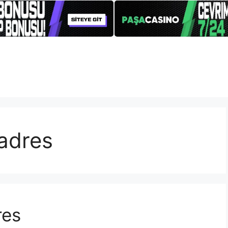
 adres
res