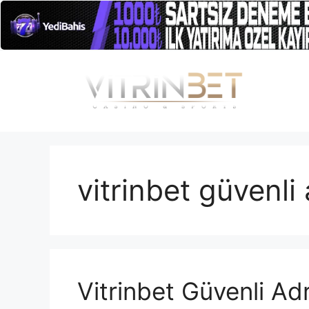
İçeriğe
atla
vitrinbet güvenli
Vitrinbet Güvenli Ad