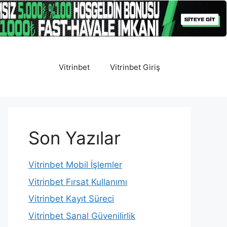
Vitrinbet
Vitrinbet Giriş
Son Yazılar
Vitrinbet Mobil İşlemler
Vitrinbet Fırsat Kullanımı
Vitrinbet Kayıt Süreci
Vitrinbet Sanal Güvenilirlik