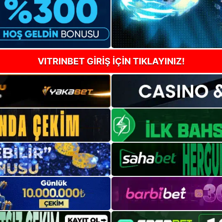
VITRINBET GİRİŞ İÇİN TIKLAYINIZ!