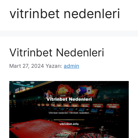
vitrinbet nedenleri
Vitrinbet Nedenleri
Mart 27, 2024
Yazarı:
admin