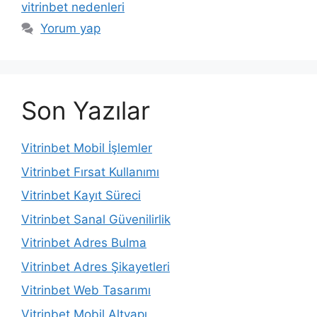
vitrinbet nedenleri
Yorum yap
Son Yazılar
Vitrinbet Mobil İşlemler
Vitrinbet Fırsat Kullanımı
Vitrinbet Kayıt Süreci
Vitrinbet Sanal Güvenilirlik
Vitrinbet Adres Bulma
Vitrinbet Adres Şikayetleri
Vitrinbet Web Tasarımı
Vitrinbet Mobil Altyapı