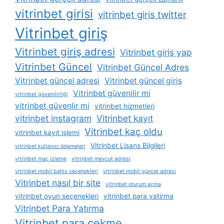
vitrinbet girisi
vitrinbet giris twitter
Vitrinbet giriş
Vitrinbet giriş adresi
Vitrinbet giriş yap
Vitrinbet Güncel
Vitrinbet Güncel Adres
Vitrinbet güncel adresi
Vitrinbet güncel giriş
Vitrinbet güvenilir mi
vitrinbet güvenilirliği
vitrinbet güvenlir mi
vitrinbet hizmetleri
vitrinbet instagram
Vitrinbet kayıt
Vitrinbet kaç oldu
vitrinbet kayıt i̇şlemi
Vitrinbet Lisans Bilgileri
vitrinbet kullanıcı ödemeleri
vitrinbet maç izleme
vitrinbet mevcut adresi
vitrinbet mobil bahis seçenekleri
vitrinbet mobil güncel adresi
Vitrinbet nasıl bir site
vitrinbet oturum açma
vitrinbet oyun seçenekleri
vitrinbet para yatirma
Vitrinbet Para Yatırma
Vitrinbet para çekme