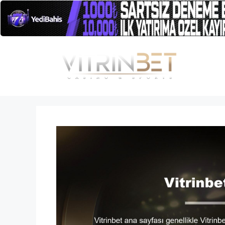
İçeriğe
atla