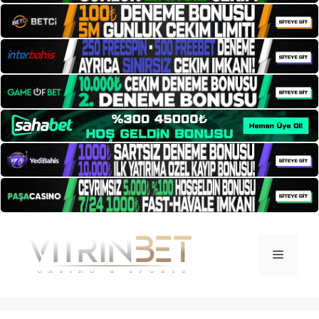
İçeriğe
atla
Menü