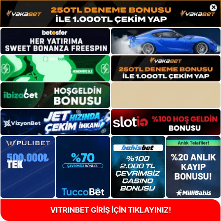
×
VITRINBET GİRİŞ İÇİN TIKLAYINIZ!