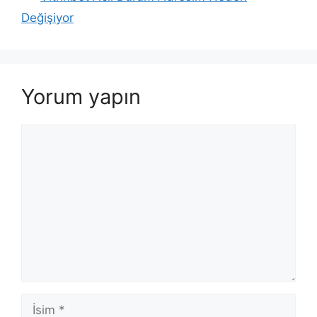
Değişiyor
Yorum yapın
Yorum
İsim