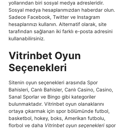
yollarından biri sosyal medya adresleridir.
Sosyal medya hesaplarımızdan haberdar olun.
Sadece Facebook, Twitter ve Instagram
hesaplarınızı kullanın. Alternatif olarak, site
tarafından sağlanan iki farklı e-posta adresini
kullanabilirsiniz.
Vitrinbet Oyun
Seçenekleri
Sitenin oyun seçenekleri arasında Spor
Bahisleri, Canlı Bahisler, Canlı Casino, Casino,
Sanal Sporlar ve Bingo gibi kategoriler
bulunmaktadır. Vitrinbet oyun olanaklarını
ortaya çıkarmak için spor bölümünde futbol, ​​
basketbol, ​​hokey, boks, Amerikan futbolu,
florbol ve daha
Vitrinbet oyun seçenekleri
spor