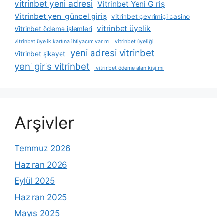
vitrinbet yeni adresi
Vitrinbet Yeni Giriş
Vitrinbet yeni güncel giriş
vitrinbet çevrimiçi casino
vitrinbet üyelik
Vitrinbet ödeme işlemleri
vitrinbet üyelik kartına i̇htiyacım var mı
vitrinbet üyeliği
yeni adresi vitrinbet
Vitrinbet şikayet
yeni giris vitrinbet
vitrinbet ödeme alan kişi mi
Arşivler
Temmuz 2026
Haziran 2026
Eylül 2025
Haziran 2025
Mayıs 2025