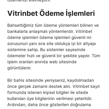
Vitrinbet Ödeme İşlemleri
Bahsettiğimiz tüm ödeme yöntemleri bilinen ve
bankalarla anlaşmalı yöntemlerdir.
Vitrinbet
ödeme işlemleri
ödeme işlemleri güvenli mi
sorusunun yanı sıra site oldukça iyi bir altyapı
sistemine sahip. Bu sistemler sayesinde
ödemeler hızlı ve güvenli bir şekilde yapılır. Tüm
işlem oranları anında web sitesinde
görüntülenir.
Bir bahis sitesinde yeniyseniz, kaydolmadan
önce gerçek zamanlı destek alın. Vitrinbet kayıt
formunda istenen kişisel bilgiler ile sitede
kullanılan üye bilgilerinin verilmesi yeterlidir.
Ardından, daha önce gösterilen doğrulama