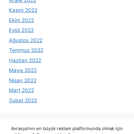
Aralık 2022
Kasım 2022
Ekim 2022
Eylül 2022
Ağustos 2022
Temmuz 2022
Haziran 2022
Mayıs 2022
Nisan 2022
Mart 2022
Şubat 2022
Avrasya'nın en büyük reklam platformunda olmak için