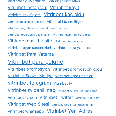
vitrinbet güvenlir mi
vitrinbet hizmetleri
vitrinbet instagram
Vitrinbet kayıt
Vitrinbet kaç oldu
vitrinbet kayıt i̇şlemi
Vitrinbet Lisans Bilgileri
vitrinbet kullanıcı ödemeleri
vitrinbet maç izleme
vitrinbet mevcut adresi
vitrinbet mobil bahis seçenekleri
vitrinbet mobil güncel adresi
Vitrinbet nasıl bir site
vitrinbet oturum açma
vitrinbet oyun seçenekleri
vitrinbet para yatirma
Vitrinbet Para Yatırma
Vitrinbet para çekme
vitrinbet promosyon
vitrinbet promosyon kodu
Vitrinbet Sosyal Medya
Vitrinbet Spor Bahisleri
vitrinbet telegram
Vitrinbet tv
vitrinbet tv canli maç
vitrinbet tv canlı oturum açma
Vitrinbet Twitter
vitrinbet tv izle
vitrinbet türk ruleti
Vitrinbet Web Sitesi
vitrinbet web sitesi güvenilir mi
Vitrinbet Yeni Adres
vitrinbet whatsapp