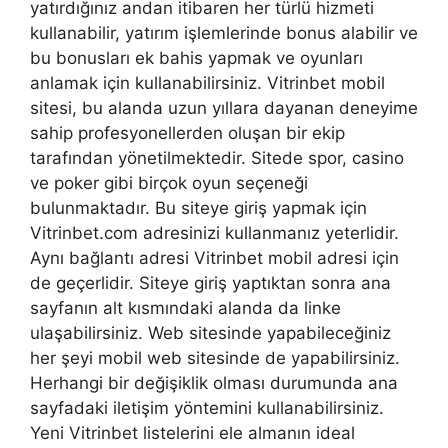
yatırdığınız andan itibaren her türlü hizmeti
kullanabilir, yatırım işlemlerinde bonus alabilir ve
bu bonusları ek bahis yapmak ve oyunları
anlamak için kullanabilirsiniz. Vitrinbet mobil
sitesi, bu alanda uzun yıllara dayanan deneyime
sahip profesyonellerden oluşan bir ekip
tarafından yönetilmektedir. Sitede spor, casino
ve poker gibi birçok oyun seçeneği
bulunmaktadır. Bu siteye giriş yapmak için
Vitrinbet.com adresinizi kullanmanız yeterlidir.
Aynı bağlantı adresi Vitrinbet mobil adresi için
de geçerlidir. Siteye giriş yaptıktan sonra ana
sayfanın alt kısmındaki alanda da linke
ulaşabilirsiniz. Web sitesinde yapabileceğiniz
her şeyi mobil web sitesinde de yapabilirsiniz.
Herhangi bir değişiklik olması durumunda ana
sayfadaki iletişim yöntemini kullanabilirsiniz.
Yeni Vitrinbet listelerini ele almanın ideal