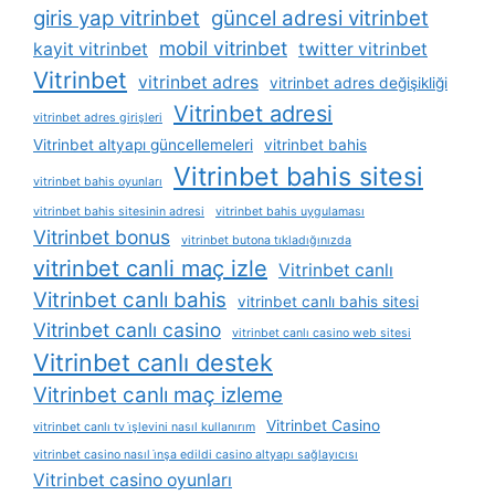
giris yap vitrinbet
güncel adresi vitrinbet
mobil vitrinbet
kayit vitrinbet
twitter vitrinbet
Vitrinbet
vitrinbet adres
vitrinbet adres değişikliği
Vitrinbet adresi
vitrinbet adres girişleri
Vitrinbet altyapı güncellemeleri
vitrinbet bahis
Vitrinbet bahis sitesi
vitrinbet bahis oyunları
vitrinbet bahis sitesinin adresi
vitrinbet bahis uygulaması
Vitrinbet bonus
vitrinbet butona tıkladığınızda
vitrinbet canli maç izle
Vitrinbet canlı
Vitrinbet canlı bahis
vitrinbet canlı bahis sitesi
Vitrinbet canlı casino
vitrinbet canlı casino web sitesi
Vitrinbet canlı destek
Vitrinbet canlı maç izleme
Vitrinbet Casino
vitrinbet canlı tv i̇şlevini nasıl kullanırım
vitrinbet casino nasıl i̇nşa edildi casino altyapı sağlayıcısı
Vitrinbet casino oyunları