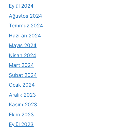
Eylül 2024
Ağustos 2024
Temmuz 2024
Haziran 2024
Mayıs 2024
Nisan 2024
Mart 2024
Şubat 2024
Ocak 2024
Aralık 2023
Kasım 2023
Ekim 2023
Eylül 2023