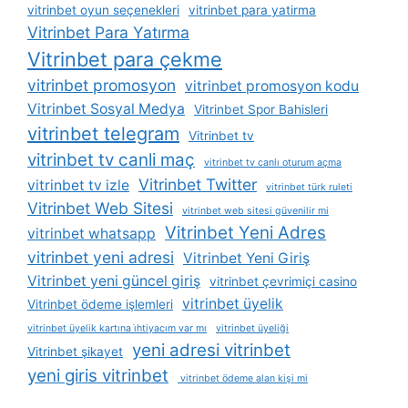
vitrinbet oyun seçenekleri
vitrinbet para yatirma
Vitrinbet Para Yatırma
Vitrinbet para çekme
vitrinbet promosyon
vitrinbet promosyon kodu
Vitrinbet Sosyal Medya
Vitrinbet Spor Bahisleri
vitrinbet telegram
Vitrinbet tv
vitrinbet tv canli maç
vitrinbet tv canlı oturum açma
Vitrinbet Twitter
vitrinbet tv izle
vitrinbet türk ruleti
Vitrinbet Web Sitesi
vitrinbet web sitesi güvenilir mi
Vitrinbet Yeni Adres
vitrinbet whatsapp
vitrinbet yeni adresi
Vitrinbet Yeni Giriş
Vitrinbet yeni güncel giriş
vitrinbet çevrimiçi casino
vitrinbet üyelik
Vitrinbet ödeme işlemleri
vitrinbet üyelik kartına i̇htiyacım var mı
vitrinbet üyeliği
yeni adresi vitrinbet
Vitrinbet şikayet
yeni giris vitrinbet
vitrinbet ödeme alan kişi mi