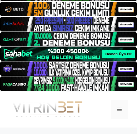
İçeriğe
atla
Menü