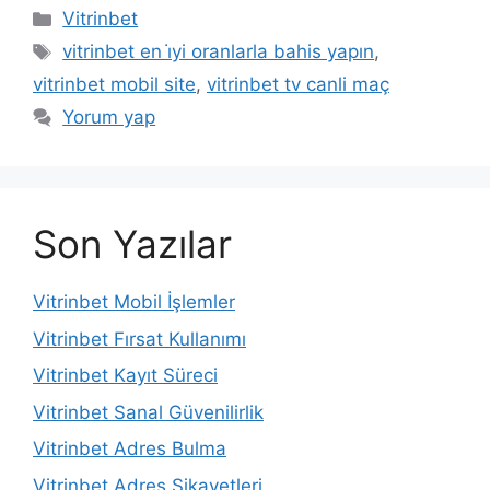
Kategoriler
Vitrinbet
Etiketler
vitrinbet en i̇yi oranlarla bahis yapın
,
vitrinbet mobil site
,
vitrinbet tv canli maç
Yorum yap
Son Yazılar
Vitrinbet Mobil İşlemler
Vitrinbet Fırsat Kullanımı
Vitrinbet Kayıt Süreci
Vitrinbet Sanal Güvenilirlik
Vitrinbet Adres Bulma
Vitrinbet Adres Şikayetleri