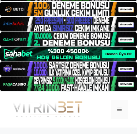
İçeriğe
atla
Menü