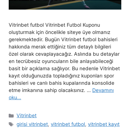
Vitrinbet futbol Vitrinbet Futbol Kuponu
oluşturmak için öncelikle siteye üye olmanız
gerekmektedir. Bugün Vitrinbet futbol bahisleri
hakkında merak ettiğiniz tüm detaylı bilgileri
özel olarak cevaplayacağız. Aslında bu detaylar
en tecrübesiz oyuncuların bile anlayabileceği
basit bir açıklama sağlıyor. Bu nedenle Vitrinbet
kayıt olduğunuzda topladığınız kuponları spor
bahisleri ve canlı bahis kupalarında konsolide
etme imkanına sahip olacaksınız. …
Devamını
oku…
Kategoriler
Vitrinbet
Etiketler
girisi vitrinbet
,
vitrinbet futbol
,
vitrinbet kayıt