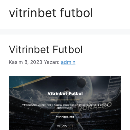
vitrinbet futbol
Vitrinbet Futbol
Kasım 8, 2023
Yazarı:
admin