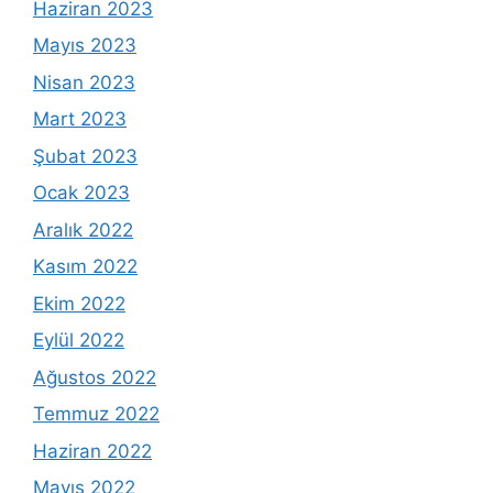
Haziran 2023
Mayıs 2023
Nisan 2023
Mart 2023
Şubat 2023
Ocak 2023
Aralık 2022
Kasım 2022
Ekim 2022
Eylül 2022
Ağustos 2022
Temmuz 2022
Haziran 2022
Mayıs 2022