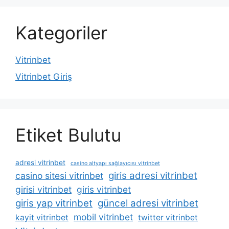
Kategoriler
Vitrinbet
Vitrinbet Giriş
Etiket Bulutu
adresi vitrinbet
casino altyapı sağlayıcısı vitrinbet
giris adresi vitrinbet
casino sitesi vitrinbet
girisi vitrinbet
giris vitrinbet
giris yap vitrinbet
güncel adresi vitrinbet
mobil vitrinbet
kayit vitrinbet
twitter vitrinbet