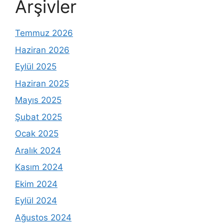
Arşivler
Temmuz 2026
Haziran 2026
Eylül 2025
Haziran 2025
Mayıs 2025
Şubat 2025
Ocak 2025
Aralık 2024
Kasım 2024
Ekim 2024
Eylül 2024
Ağustos 2024