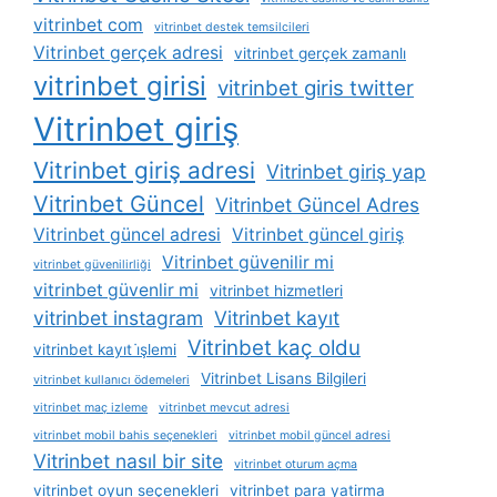
vitrinbet com
vitrinbet destek temsilcileri
Vitrinbet gerçek adresi
vitrinbet gerçek zamanlı
vitrinbet girisi
vitrinbet giris twitter
Vitrinbet giriş
Vitrinbet giriş adresi
Vitrinbet giriş yap
Vitrinbet Güncel
Vitrinbet Güncel Adres
Vitrinbet güncel adresi
Vitrinbet güncel giriş
Vitrinbet güvenilir mi
vitrinbet güvenilirliği
vitrinbet güvenlir mi
vitrinbet hizmetleri
vitrinbet instagram
Vitrinbet kayıt
Vitrinbet kaç oldu
vitrinbet kayıt i̇şlemi
Vitrinbet Lisans Bilgileri
vitrinbet kullanıcı ödemeleri
vitrinbet maç izleme
vitrinbet mevcut adresi
vitrinbet mobil bahis seçenekleri
vitrinbet mobil güncel adresi
Vitrinbet nasıl bir site
vitrinbet oturum açma
vitrinbet oyun seçenekleri
vitrinbet para yatirma