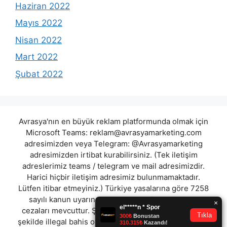
Haziran 2022
Mayıs 2022
Nisan 2022
Mart 2022
Şubat 2022
Avrasya'nın en büyük reklam platformunda olmak için
Microsoft Teams:
reklam@avrasyamarketing.com
adresimizden veya Telegram: @Avrasyamarketing
adresimizden irtibat kurabilirsiniz. (Tek iletişim
adreslerimiz teams / telegram ve mail adresimizdir.
Harici hiçbir iletişim adresimiz bulunmamaktadır.
Lütfen itibar etmeyiniz.) Türkiye yasalarına göre 7258
sayılı kanun uyarınca yasa dışı bahis oynamanın
cezaları mevcuttur. Şu an bulunduğunuz site hiç bir
şekilde illegal bahis oyunları oynatmıyor ve oynamaya