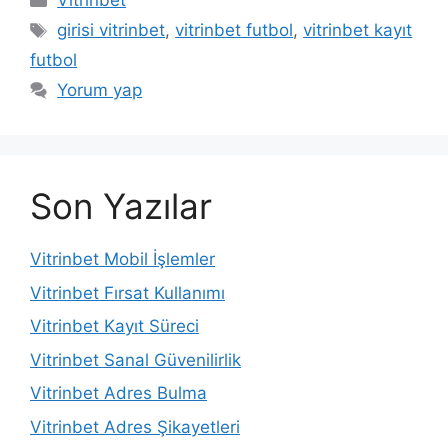
Vitrinbet
Etiketler
girisi vitrinbet
,
vitrinbet futbol
,
vitrinbet kayıt
futbol
Yorum yap
Son Yazılar
Vitrinbet Mobil İşlemler
Vitrinbet Fırsat Kullanımı
Vitrinbet Kayıt Süreci
Vitrinbet Sanal Güvenilirlik
Vitrinbet Adres Bulma
Vitrinbet Adres Şikayetleri