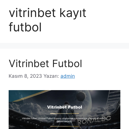
vitrinbet kayıt
futbol
Vitrinbet Futbol
Kasım 8, 2023
Yazarı:
admin