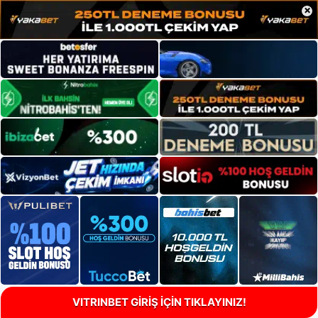
×
VITRINBET GİRİŞ İÇİN TIKLAYINIZ!