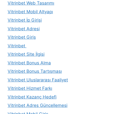
Vitrinbet Web Tasarımı
Vitrinbet Mobil Altyapı
Vitrinbet İp Girişi
Vitrinbet Adresi
Vitrinbet Giriş
Vitrinbet
Vitrinbet Site İlgisi
Vitrinbet Bonus Alma
Vitrinbet Bonus Tartışması
Vitrinbet Uluslararası Faaliyet
Vitrinbet Hizmet Farkı
Vitrinbet Kazanç Hedefi
Vitrinbet Adres Güncellemesi
Vitrinbet Mobil Giriş