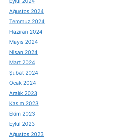
Eylül 2024
Ağustos 2024
Temmuz 2024
Haziran 2024
Mayıs 2024
Nisan 2024
Mart 2024
Şubat 2024
Ocak 2024
Aralık 2023
Kasım 2023
Ekim 2023
Eylül 2023
Ağustos 2023