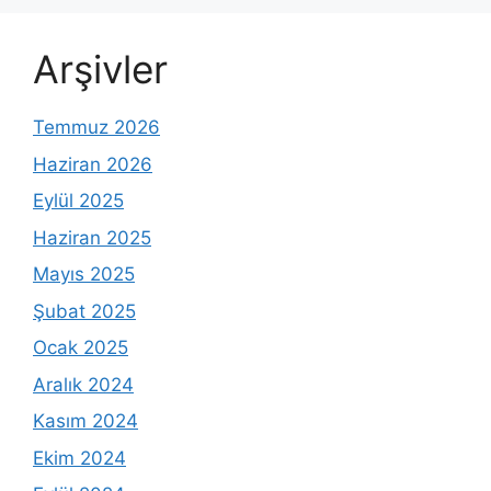
Arşivler
Temmuz 2026
Haziran 2026
Eylül 2025
Haziran 2025
Mayıs 2025
Şubat 2025
Ocak 2025
Aralık 2024
Kasım 2024
Ekim 2024