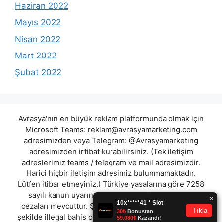
Haziran 2022
Mayıs 2022
Nisan 2022
Mart 2022
Şubat 2022
Avrasya'nın en büyük reklam platformunda olmak için
Microsoft Teams:
reklam@avrasyamarketing.com
adresimizden veya Telegram: @Avrasyamarketing
adresimizden irtibat kurabilirsiniz. (Tek iletişim
adreslerimiz teams / telegram ve mail adresimizdir.
Harici hiçbir iletişim adresimiz bulunmamaktadır.
Lütfen itibar etmeyiniz.) Türkiye yasalarına göre 7258
sayılı kanun uyarınca yasa dışı bahis oynamanın
cezaları mevcuttur. Şu an bulunduğunuz site hiç bir
şekilde illegal bahis oyunları oynatmıyor ve oynamaya