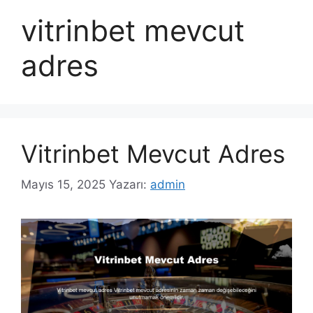
vitrinbet mevcut
adres
Vitrinbet Mevcut Adres
Mayıs 15, 2025
Yazarı:
admin