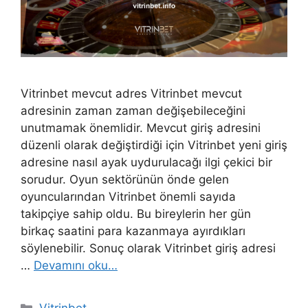
Vitrinbet mevcut adres Vitrinbet mevcut
adresinin zaman zaman değişebileceğini
unutmamak önemlidir. Mevcut giriş adresini
düzenli olarak değiştirdiği için Vitrinbet yeni giriş
adresine nasıl ayak uydurulacağı ilgi çekici bir
sorudur. Oyun sektörünün önde gelen
oyuncularından Vitrinbet önemli sayıda
takipçiye sahip oldu. Bu bireylerin her gün
birkaç saatini para kazanmaya ayırdıkları
söylenebilir. Sonuç olarak Vitrinbet giriş adresi
…
Devamını oku…
Kategoriler