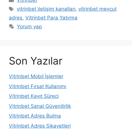
Vitrinbet
Etiketler
vitrinbet i̇letişim kanalları
,
vitrinbet mevcut
adres
,
Vitrinbet Para Yatırma
Yorum yap
Son Yazılar
Vitrinbet Mobil İşlemler
Vitrinbet Fırsat Kullanımı
Vitrinbet Kayıt Süreci
Vitrinbet Sanal Güvenilirlik
Vitrinbet Adres Bulma
Vitrinbet Adres Şikayetleri