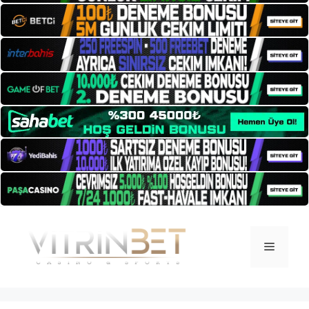
İçeriğe
atla
Menü