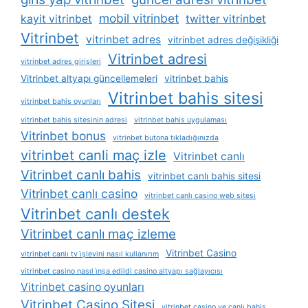
mobil vitrinbet
kayit vitrinbet
twitter vitrinbet
Vitrinbet
vitrinbet adres
vitrinbet adres değişikliği
Vitrinbet adresi
vitrinbet adres girişleri
Vitrinbet altyapı güncellemeleri
vitrinbet bahis
Vitrinbet bahis sitesi
vitrinbet bahis oyunları
vitrinbet bahis sitesinin adresi
vitrinbet bahis uygulaması
Vitrinbet bonus
vitrinbet butona tıkladığınızda
vitrinbet canli maç izle
Vitrinbet canlı
Vitrinbet canlı bahis
vitrinbet canlı bahis sitesi
Vitrinbet canlı casino
vitrinbet canlı casino web sitesi
Vitrinbet canlı destek
Vitrinbet canlı maç izleme
Vitrinbet Casino
vitrinbet canlı tv i̇şlevini nasıl kullanırım
vitrinbet casino nasıl i̇nşa edildi casino altyapı sağlayıcısı
Vitrinbet casino oyunları
Vitrinbet Casino Sitesi
vitrinbet casino ve canlı bahis