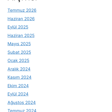
Temmuz 2026
Haziran 2026
Eylül 2025
Haziran 2025
Mayıs 2025
Şubat 2025
Ocak 2025
Aralık 2024
Kasım 2024
Ekim 2024
Eylül 2024
Ağustos 2024
Temmuz 2024