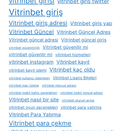
vitrinbet girisi
vitrinbet giris twitter
Vitrinbet giriş
Vitrinbet giriş adresi
Vitrinbet giriş yap
Vitrinbet Güncel
Vitrinbet Güncel Adres
Vitrinbet güncel adresi
Vitrinbet güncel giriş
Vitrinbet güvenilir mi
vitrinbet güvenilirliği
vitrinbet güvenlir mi
vitrinbet hizmetleri
vitrinbet instagram
Vitrinbet kayıt
Vitrinbet kaç oldu
vitrinbet kayıt i̇şlemi
Vitrinbet Lisans Bilgileri
vitrinbet kullanıcı ödemeleri
vitrinbet maç izleme
vitrinbet mevcut adresi
vitrinbet mobil bahis seçenekleri
vitrinbet mobil güncel adresi
Vitrinbet nasıl bir site
vitrinbet oturum açma
vitrinbet oyun seçenekleri
vitrinbet para yatirma
Vitrinbet Para Yatırma
Vitrinbet para çekme