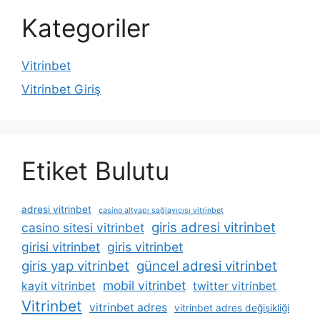
Kategoriler
Vitrinbet
Vitrinbet Giriş
Etiket Bulutu
adresi vitrinbet
casino altyapı sağlayıcısı vitrinbet
giris adresi vitrinbet
casino sitesi vitrinbet
girisi vitrinbet
giris vitrinbet
giris yap vitrinbet
güncel adresi vitrinbet
mobil vitrinbet
kayit vitrinbet
twitter vitrinbet
Vitrinbet
vitrinbet adres
vitrinbet adres değişikliği