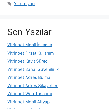
Yorum yap
Son Yazılar
Vitrinbet Mobil İşlemler
Vitrinbet Fırsat Kullanımı
Vitrinbet Kayıt Süreci
Vitrinbet Sanal Güvenilirlik
Vitrinbet Adres Bulma
Vitrinbet Adres Şikayetleri
Vitrinbet Web Tasarımı
Vitrinbet Mobil Altyapı