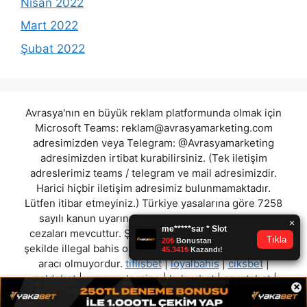
Nisan 2022
Mart 2022
Şubat 2022
Avrasya'nın en büyük reklam platformunda olmak için
Microsoft Teams:
reklam@avrasyamarketing.com
adresimizden veya Telegram: @Avrasyamarketing
adresimizden irtibat kurabilirsiniz. (Tek iletişim
adreslerimiz teams / telegram ve mail adresimizdir.
Harici hiçbir iletişim adresimiz bulunmamaktadır.
Lütfen itibar etmeyiniz.) Türkiye yasalarına göre 7258
sayılı kanun uyarınca yasa dışı bahis oynamanın
cezaları mevcuttur. Şu an bulunduğunuz site hiç bir
şekilde illegal bahis oyunları oynatmıyor ve oynamaya
aracı olmuyordur.
tiflisbet
|
loyalbahis
|
ciksbet
|
moldebet
|
maxroyalcasino
|
kulvarbet
|
sportsbet
|
×
betikent