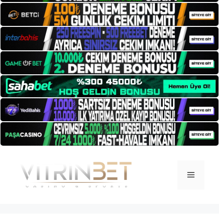
İçeriğe
atla
Menü