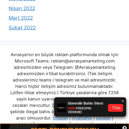
Nisan 2022
Mart 2022
Şubat 2022
Avrasya'nın en büyük reklam platformunda olmak için
Microsoft Teams:
reklam@avrasyamarketing.com
adresimizden veya Telegram: @Avrasyamarketing
adresimizden irtibat kurabilirsiniz. (Tek iletişim
adreslerimiz teams / telegram ve mail adresimizdir.
Harici hiçbir iletişim adresimiz bulunmamaktadır.
Lütfen itibar etmeyiniz.) Türkiye yasalarına göre 7258
sayılı kanun uyarınca yasa dışı bahis oynamanın
cezaları mevcuttur. Şu an bulunduğunuz site hiç bir
şekilde illegal bahis oyunları oynatmıyor ve oynamaya
aracı olmuyordur.
tiflisbet
|
loyalbahis
|
ciksbet
|
moldebet
|
maxroyalcasino
|
kulvarbet
|
sportsbet
|
×