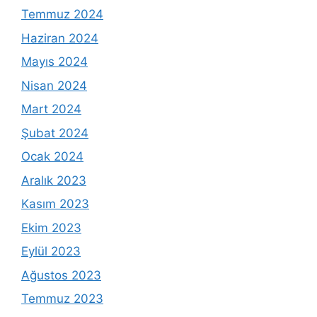
Temmuz 2024
Haziran 2024
Mayıs 2024
Nisan 2024
Mart 2024
Şubat 2024
Ocak 2024
Aralık 2023
Kasım 2023
Ekim 2023
Eylül 2023
Ağustos 2023
Temmuz 2023