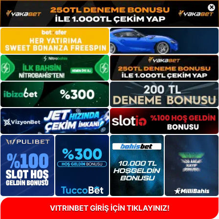
×
VITRINBET GİRİŞ İÇİN TIKLAYINIZ!