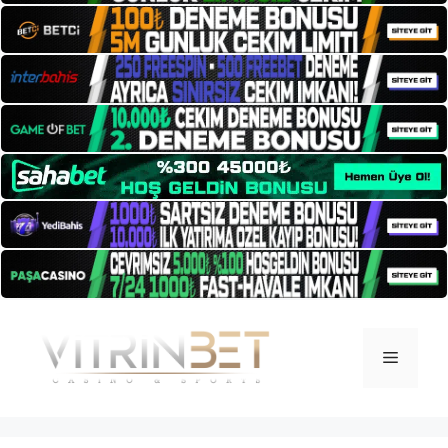
İçeriğe
atla
Menü