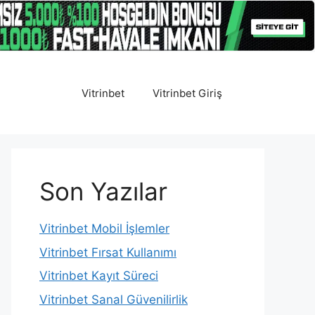
Vitrinbet
Vitrinbet Giriş
Son Yazılar
Vitrinbet Mobil İşlemler
Vitrinbet Fırsat Kullanımı
Vitrinbet Kayıt Süreci
Vitrinbet Sanal Güvenilirlik