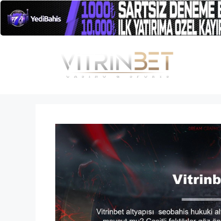
İçeriğe
atla