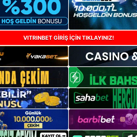
VITRINBET GİRİŞ İÇİN TIKLAYINIZ!