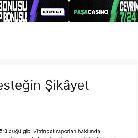
esteğin Şikâyet
Görüldüğü gibi Vitrinbet raporları hakkında