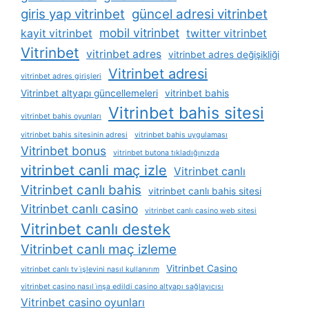
giris yap vitrinbet
güncel adresi vitrinbet
mobil vitrinbet
kayit vitrinbet
twitter vitrinbet
Vitrinbet
vitrinbet adres
vitrinbet adres değişikliği
Vitrinbet adresi
vitrinbet adres girişleri
Vitrinbet altyapı güncellemeleri
vitrinbet bahis
Vitrinbet bahis sitesi
vitrinbet bahis oyunları
vitrinbet bahis sitesinin adresi
vitrinbet bahis uygulaması
Vitrinbet bonus
vitrinbet butona tıkladığınızda
vitrinbet canli maç izle
Vitrinbet canlı
Vitrinbet canlı bahis
vitrinbet canlı bahis sitesi
Vitrinbet canlı casino
vitrinbet canlı casino web sitesi
Vitrinbet canlı destek
Vitrinbet canlı maç izleme
Vitrinbet Casino
vitrinbet canlı tv i̇şlevini nasıl kullanırım
vitrinbet casino nasıl i̇nşa edildi casino altyapı sağlayıcısı
Vitrinbet casino oyunları