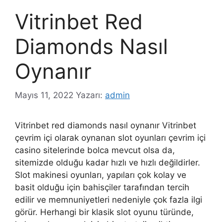
Vitrinbet Red
Diamonds Nasıl
Oynanır
Mayıs 11, 2022
Yazarı:
admin
Vitrinbet red diamonds nasıl oynanır Vitrinbet
çevrim içi olarak oynanan slot oyunları çevrim içi
casino sitelerinde bolca mevcut olsa da,
sitemizde olduğu kadar hızlı ve hızlı değildirler.
Slot makinesi oyunları, yapıları çok kolay ve
basit olduğu için bahisçiler tarafından tercih
edilir ve memnuniyetleri nedeniyle çok fazla ilgi
görür. Herhangi bir klasik slot oyunu türünde,