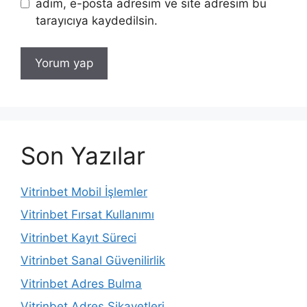
adım, e-posta adresim ve site adresim bu
tarayıcıya kaydedilsin.
Son Yazılar
Vitrinbet Mobil İşlemler
Vitrinbet Fırsat Kullanımı
Vitrinbet Kayıt Süreci
Vitrinbet Sanal Güvenilirlik
Vitrinbet Adres Bulma
Vitrinbet Adres Şikayetleri