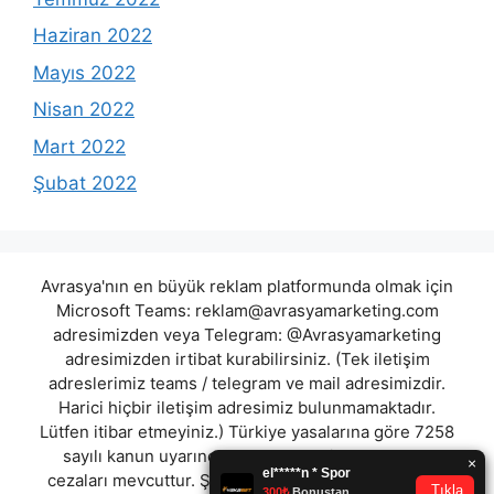
Haziran 2022
Mayıs 2022
Nisan 2022
Mart 2022
Şubat 2022
Avrasya'nın en büyük reklam platformunda olmak için
Microsoft Teams:
reklam@avrasyamarketing.com
adresimizden veya Telegram: @Avrasyamarketing
adresimizden irtibat kurabilirsiniz. (Tek iletişim
adreslerimiz teams / telegram ve mail adresimizdir.
Harici hiçbir iletişim adresimiz bulunmamaktadır.
Lütfen itibar etmeyiniz.) Türkiye yasalarına göre 7258
sayılı kanun uyarınca yasa dışı bahis oynamanın
cezaları mevcuttur. Şu an bulunduğunuz site hiç bir