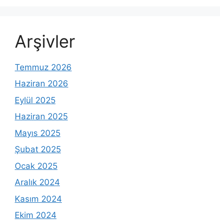
Arşivler
Temmuz 2026
Haziran 2026
Eylül 2025
Haziran 2025
Mayıs 2025
Şubat 2025
Ocak 2025
Aralık 2024
Kasım 2024
Ekim 2024