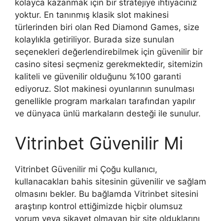
kolayca kazanmak için bir stratejiye ihtiyacınız
yoktur. En tanınmış klasik slot makinesi
türlerinden biri olan Red Diamond Games, size
kolaylıkla getiriliyor. Burada size sunulan
seçenekleri değerlendirebilmek için güvenilir bir
casino sitesi seçmeniz gerekmektedir, sitemizin
kaliteli ve güvenilir olduğunu %100 garanti
ediyoruz. Slot makinesi oyunlarının sunulması
genellikle program markaları tarafından yapılır
ve dünyaca ünlü markaların desteği ile sunulur.
Vitrinbet Güvenilir Mi
Vitrinbet Güvenilir mi Çoğu kullanıcı,
kullanacakları bahis sitesinin güvenilir ve sağlam
olmasını bekler. Bu bağlamda Vitrinbet sitesini
araştırıp kontrol ettiğimizde hiçbir olumsuz
yorum veya şikayet olmayan bir site olduklarını