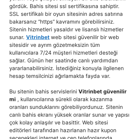
gördük. Bahis sitesi ssl sertifikasına sahiptir.
SSL sertifikalı bir oyun sitesinin adres satırına
bakarsanız “https” kavramını görebilirsiniz.
Sitenin hizmetleri yasaldır ve lisanslı hizmetler
sunar.
Vitrinbet
web sitesi güvenilir bir web
sitesidir ve ayrım gözetmeksizin tüm
kullanıcılara 7/24 müşteri hizmetleri desteği
sağlar. Günün her saatinde canlı yardımdan
yararlanabilirsiniz. İstediğiniz konuyla ilgilenen
hesap temsilcinizi ağırlamakta fayda var.
Bu sitenin bahis servislerini
Vitrinbet güvenilir
mi
, kullanıcılarına sürekli olarak kazanma
oranları sunduklarını görebiliyordunuz. Sitenin
canlı bahis ekranı yüksek oranlar sunar ve yapısı
çok kolay anlaşılır ve basittir. Web sitesi
editörleri tarafından hazırlanan hazır kupon
seçenekleri internet ve cep telefonlarında