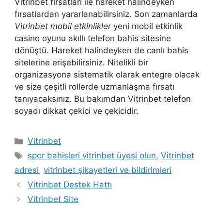
Vitrinbet fırsatları ile hareket halindeyken
fırsatlardan yararlanabilirsiniz. Son zamanlarda
Vitrinbet mobil etkinlikler
yeni mobil etkinlik
casino oyunu akıllı telefon bahis sitesine
dönüştü. Hareket halindeyken de canlı bahis
sitelerine erişebilirsiniz. Nitelikli bir
organizasyona sistematik olarak entegre olacak
ve size çeşitli rollerde uzmanlaşma fırsatı
tanıyacaksınız. Bu bakımdan Vitrinbet telefon
soyadı dikkat çekici ve çekicidir.
Kategoriler
Vitrinbet
Etiketler
spor bahisleri vitrinbet üyesi olun
,
Vitrinbet
adresi
,
vitrinbet şikayetleri ve bildirimleri
Vitrinbet Destek Hattı
Vitrinbet Site