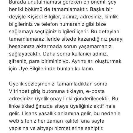
Burada unutulmaması gereken en önemli şey
her iki bölümü de tamamlamaktır. Başka bir
deyişle Kişisel Bilgiler, adınız, adresiniz, kimlik
bilgileriniz ve telefon numaranız gibi bize
sağlamayı seçtiğiniz bilgileri içerir. Bu detayları
tamamlamanız ileride sitede kazandığınız parayı
hesabınıza aktarmada sorun yaşamamanızı
sağlayacaktır. Daha sonra kullanıcı adınız,
şifreniz, para biriminiz vb. Ayrıntıları oluşturmak
için Üye Bilgilerinde bunları kullanın.
Üyelik sözleşmenizi tamamladıktan sonra
Vitrinbet giriş butonuna tıklayın, e-posta
adresinize üyelik onay linki gönderilecektir. Bu
linke tıkladığınızda siteye üyeliğiniz aktif hale
gelir. Lisans yasallık anlamına gelir, bu nedenle
web siteniz her zaman kaliteli ana sayfa
yapısına ve altyapı hizmetlerine sahiptir.