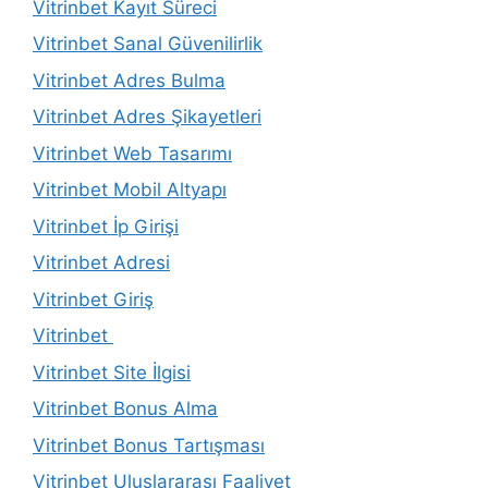
Vitrinbet Kayıt Süreci
Vitrinbet Sanal Güvenilirlik
Vitrinbet Adres Bulma
Vitrinbet Adres Şikayetleri
Vitrinbet Web Tasarımı
Vitrinbet Mobil Altyapı
Vitrinbet İp Girişi
Vitrinbet Adresi
Vitrinbet Giriş
Vitrinbet
Vitrinbet Site İlgisi
Vitrinbet Bonus Alma
Vitrinbet Bonus Tartışması
Vitrinbet Uluslararası Faaliyet