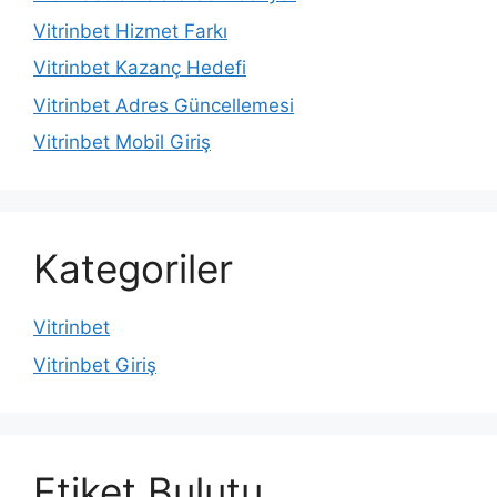
Vitrinbet Hizmet Farkı
Vitrinbet Kazanç Hedefi
Vitrinbet Adres Güncellemesi
Vitrinbet Mobil Giriş
Kategoriler
Vitrinbet
Vitrinbet Giriş
Etiket Bulutu