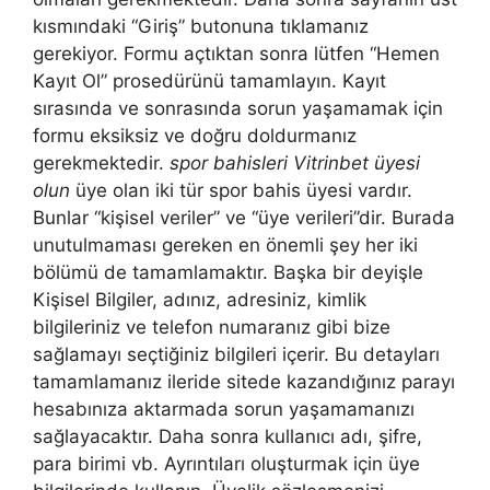
kısmındaki “Giriş” butonuna tıklamanız
gerekiyor. Formu açtıktan sonra lütfen “Hemen
Kayıt Ol” prosedürünü tamamlayın. Kayıt
sırasında ve sonrasında sorun yaşamamak için
formu eksiksiz ve doğru doldurmanız
gerekmektedir.
spor bahisleri Vitrinbet üyesi
olun
üye olan iki tür spor bahis üyesi vardır.
Bunlar “kişisel veriler” ve “üye verileri”dir. Burada
unutulmaması gereken en önemli şey her iki
bölümü de tamamlamaktır. Başka bir deyişle
Kişisel Bilgiler, adınız, adresiniz, kimlik
bilgileriniz ve telefon numaranız gibi bize
sağlamayı seçtiğiniz bilgileri içerir. Bu detayları
tamamlamanız ileride sitede kazandığınız parayı
hesabınıza aktarmada sorun yaşamamanızı
sağlayacaktır. Daha sonra kullanıcı adı, şifre,
para birimi vb. Ayrıntıları oluşturmak için üye