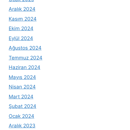
Aralık 2024
Kasım 2024
Ekim 2024
Eylül 2024
Ağustos 2024
Temmuz 2024
Haziran 2024
Mayıs 2024
Nisan 2024
Mart 2024
Şubat 2024
Ocak 2024
Aralık 2023