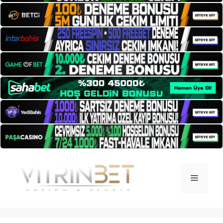
İçeriğe
atla
Menü