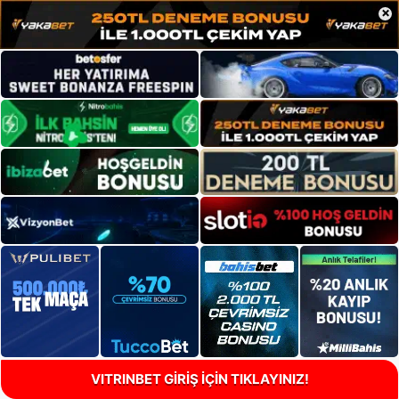
×
VITRINBET GİRİŞ İÇİN TIKLAYINIZ!