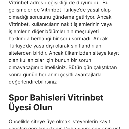
Vitrinbet adres değişikliği de duyuruldu. Bu
gelişmeler de Vitrinbet Türkiye’de yasal olup
olmadığı sorusunu gündeme getiriyor. Ancak
Vitrinbet, kullanıcıların nakit işlemlerinin veya
işlemlerin diğer bölümlerinin meşruiyeti
hakkında herhangi bir soru sormadı. Ancak
Türkiye’de yasa dışı olarak sınıflandırılan
sitelerden biridir. Ancak ülkemizden siteye kayıt
olan kullanıcılar için bunun bir sorun
olmayacağını bilmelisiniz. Bütün gün çalıştıktan
sonra günün her anını çeşitli avantajlarla
değerlendirebilirsiniz
Spor Bahisleri Vitrinbet
Üyesi Olun
Öncelikle siteye üye olmak isteyenlerin kayıt
olmaları gerekmektedir. Daha sonra sayfanın üst