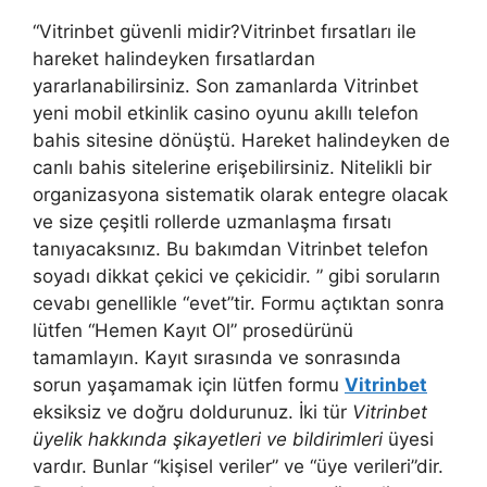
“Vitrinbet güvenli midir?Vitrinbet fırsatları ile
hareket halindeyken fırsatlardan
yararlanabilirsiniz. Son zamanlarda Vitrinbet
yeni mobil etkinlik casino oyunu akıllı telefon
bahis sitesine dönüştü. Hareket halindeyken de
canlı bahis sitelerine erişebilirsiniz. Nitelikli bir
organizasyona sistematik olarak entegre olacak
ve size çeşitli rollerde uzmanlaşma fırsatı
tanıyacaksınız. Bu bakımdan Vitrinbet telefon
soyadı dikkat çekici ve çekicidir. ” gibi soruların
cevabı genellikle “evet”tir. Formu açtıktan sonra
lütfen “Hemen Kayıt Ol” prosedürünü
tamamlayın. Kayıt sırasında ve sonrasında
sorun yaşamamak için lütfen formu
Vitrinbet
eksiksiz ve doğru doldurunuz. İki tür
Vitrinbet
üyelik hakkında şikayetleri ve bildirimleri
üyesi
vardır. Bunlar “kişisel veriler” ve “üye verileri”dir.