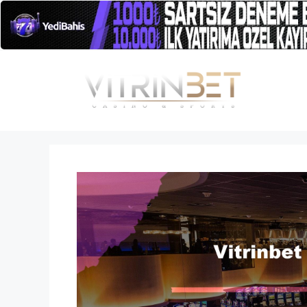
İçeriğe
atla