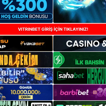
VITRINBET GİRİŞ İÇİN TIKLAYINIZ!