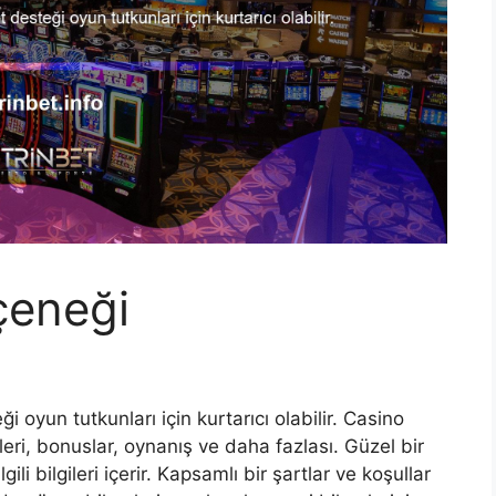
çeneği
i oyun tutkunları için kurtarıcı olabilir. Casino
ri, bonuslar, oynanış ve daha fazlası. Güzel bir
gili bilgileri içerir. Kapsamlı bir şartlar ve koşullar