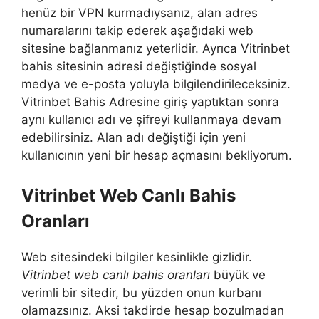
henüz bir VPN kurmadıysanız, alan adres
numaralarını takip ederek aşağıdaki web
sitesine bağlanmanız yeterlidir. Ayrıca Vitrinbet
bahis sitesinin adresi değiştiğinde sosyal
medya ve e-posta yoluyla bilgilendirileceksiniz.
Vitrinbet Bahis Adresine giriş yaptıktan sonra
aynı kullanıcı adı ve şifreyi kullanmaya devam
edebilirsiniz. Alan adı değiştiği için yeni
kullanıcının yeni bir hesap açmasını bekliyorum.
Vitrinbet Web Canlı Bahis
Oranları
Web sitesindeki bilgiler kesinlikle gizlidir.
Vitrinbet web canlı bahis oranları
büyük ve
verimli bir sitedir, bu yüzden onun kurbanı
olamazsınız. Aksi takdirde hesap bozulmadan