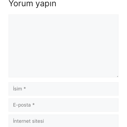
Yorum yapın
Yorum
İsim
E-
posta
İnternet
sitesi