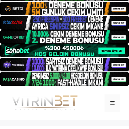
İçeriğe
atla
Menü