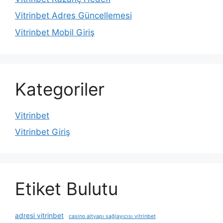
Vitrinbet Adres Güncellemesi
Vitrinbet Mobil Giriş
Kategoriler
Vitrinbet
Vitrinbet Giriş
Etiket Bulutu
adresi vitrinbet
casino altyapı sağlayıcısı vitrinbet