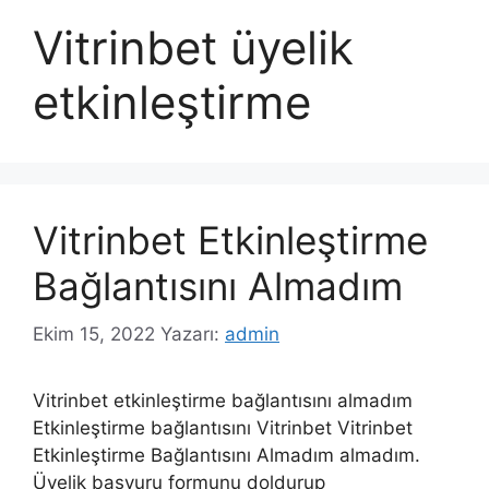
Vitrinbet üyelik
etkinleştirme
Vitrinbet Etkinleştirme
Bağlantısını Almadım
Ekim 15, 2022
Yazarı:
admin
Vitrinbet etkinleştirme bağlantısını almadım
Etkinleştirme bağlantısını Vitrinbet Vitrinbet
Etkinleştirme Bağlantısını Almadım almadım.
Üyelik başvuru formunu doldurup