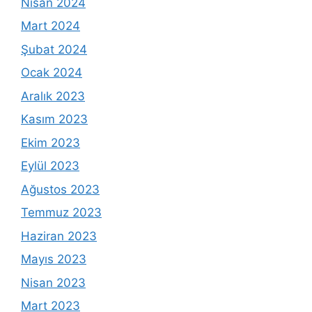
Nisan 2024
Mart 2024
Şubat 2024
Ocak 2024
Aralık 2023
Kasım 2023
Ekim 2023
Eylül 2023
Ağustos 2023
Temmuz 2023
Haziran 2023
Mayıs 2023
Nisan 2023
Mart 2023