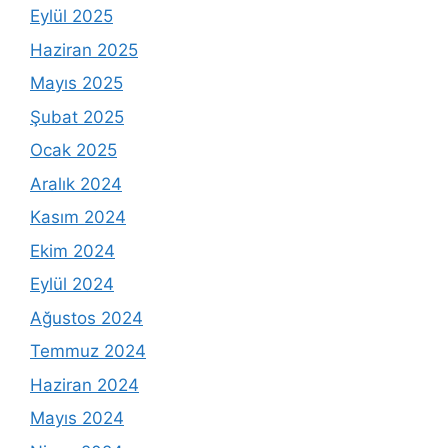
Eylül 2025
Haziran 2025
Mayıs 2025
Şubat 2025
Ocak 2025
Aralık 2024
Kasım 2024
Ekim 2024
Eylül 2024
Ağustos 2024
Temmuz 2024
Haziran 2024
Mayıs 2024