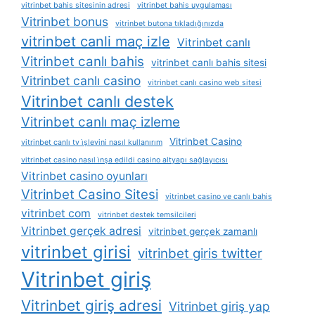
vitrinbet bahis sitesinin adresi
vitrinbet bahis uygulaması
Vitrinbet bonus
vitrinbet butona tıkladığınızda
vitrinbet canli maç izle
Vitrinbet canlı
Vitrinbet canlı bahis
vitrinbet canlı bahis sitesi
Vitrinbet canlı casino
vitrinbet canlı casino web sitesi
Vitrinbet canlı destek
Vitrinbet canlı maç izleme
Vitrinbet Casino
vitrinbet canlı tv i̇şlevini nasıl kullanırım
vitrinbet casino nasıl i̇nşa edildi casino altyapı sağlayıcısı
Vitrinbet casino oyunları
Vitrinbet Casino Sitesi
vitrinbet casino ve canlı bahis
vitrinbet com
vitrinbet destek temsilcileri
Vitrinbet gerçek adresi
vitrinbet gerçek zamanlı
vitrinbet girisi
vitrinbet giris twitter
Vitrinbet giriş
Vitrinbet giriş adresi
Vitrinbet giriş yap