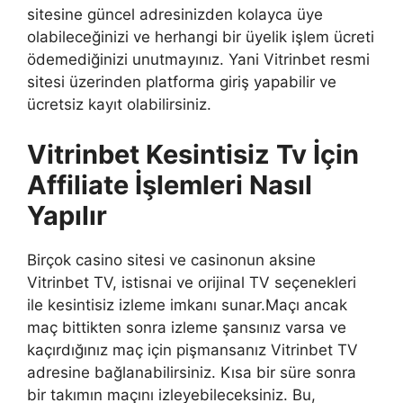
sitesine güncel adresinizden kolayca üye
olabileceğinizi ve herhangi bir üyelik işlem ücreti
ödemediğinizi unutmayınız. Yani Vitrinbet resmi
sitesi üzerinden platforma giriş yapabilir ve
ücretsiz kayıt olabilirsiniz.
Vitrinbet Kesintisiz Tv İçin
Affiliate İşlemleri Nasıl
Yapılır
Birçok casino sitesi ve casinonun aksine
Vitrinbet TV, istisnai ve orijinal TV seçenekleri
ile kesintisiz izleme imkanı sunar.Maçı ancak
maç bittikten sonra izleme şansınız varsa ve
kaçırdığınız maç için pişmansanız Vitrinbet TV
adresine bağlanabilirsiniz. Kısa bir süre sonra
bir takımın maçını izleyebileceksiniz. Bu,