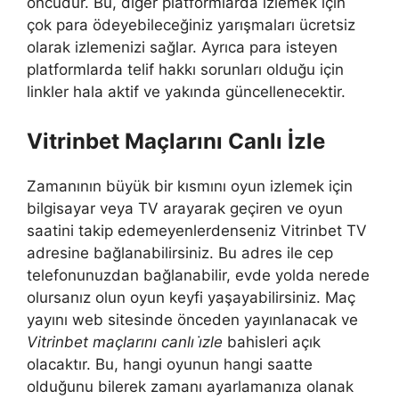
öncüdür. Bu, diğer platformlarda izlemek için
çok para ödeyebileceğiniz yarışmaları ücretsiz
olarak izlemenizi sağlar. Ayrıca para isteyen
platformlarda telif hakkı sorunları olduğu için
linkler hala aktif ve yakında güncellenecektir.
Vitrinbet Maçlarını Canlı İzle
Zamanının büyük bir kısmını oyun izlemek için
bilgisayar veya TV arayarak geçiren ve oyun
saatini takip edemeyenlerdenseniz Vitrinbet TV
adresine bağlanabilirsiniz. Bu adres ile cep
telefonunuzdan bağlanabilir, evde yolda nerede
olursanız olun oyun keyfi yaşayabilirsiniz. Maç
yayını web sitesinde önceden yayınlanacak ve
Vitrinbet maçlarını canlı i̇zle
bahisleri açık
olacaktır. Bu, hangi oyunun hangi saatte
olduğunu bilerek zamanı ayarlamanıza olanak