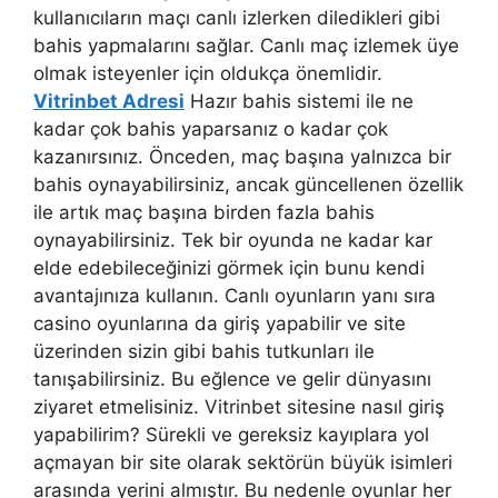
kullanıcıların maçı canlı izlerken diledikleri gibi
bahis yapmalarını sağlar. Canlı maç izlemek üye
olmak isteyenler için oldukça önemlidir.
Vitrinbet Adresi
Hazır bahis sistemi ile ne
kadar çok bahis yaparsanız o kadar çok
kazanırsınız. Önceden, maç başına yalnızca bir
bahis oynayabilirsiniz, ancak güncellenen özellik
ile artık maç başına birden fazla bahis
oynayabilirsiniz. Tek bir oyunda ne kadar kar
elde edebileceğinizi görmek için bunu kendi
avantajınıza kullanın. Canlı oyunların yanı sıra
casino oyunlarına da giriş yapabilir ve site
üzerinden sizin gibi bahis tutkunları ile
tanışabilirsiniz. Bu eğlence ve gelir dünyasını
ziyaret etmelisiniz. Vitrinbet sitesine nasıl giriş
yapabilirim? Sürekli ve gereksiz kayıplara yol
açmayan bir site olarak sektörün büyük isimleri
arasında yerini almıştır. Bu nedenle oyunlar her