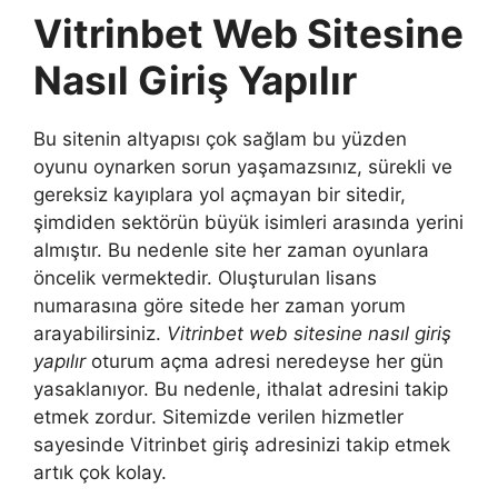
Vitrinbet Web Sitesine
Nasıl Giriş Yapılır
Bu sitenin altyapısı çok sağlam bu yüzden
oyunu oynarken sorun yaşamazsınız, sürekli ve
gereksiz kayıplara yol açmayan bir sitedir,
şimdiden sektörün büyük isimleri arasında yerini
almıştır. Bu nedenle site her zaman oyunlara
öncelik vermektedir. Oluşturulan lisans
numarasına göre sitede her zaman yorum
arayabilirsiniz.
Vitrinbet web sitesine nasıl giriş
yapılır
oturum açma adresi neredeyse her gün
yasaklanıyor. Bu nedenle, ithalat adresini takip
etmek zordur. Sitemizde verilen hizmetler
sayesinde Vitrinbet giriş adresinizi takip etmek
artık çok kolay.