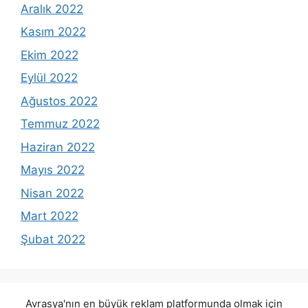
Aralık 2022
Kasım 2022
Ekim 2022
Eylül 2022
Ağustos 2022
Temmuz 2022
Haziran 2022
Mayıs 2022
Nisan 2022
Mart 2022
Şubat 2022
Avrasya'nın en büyük reklam platformunda olmak için