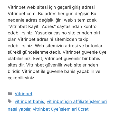
Vitrinbet web sitesi için geçerli giriş adresi
Vitrinbet.com. Bu adres her gün değişir. Bu
nedenle adres değişikliğini web sitemizdeki
“Vitrinbet Kayıtlı Adres” sayfasından kontrol
edebilirsiniz. Yasadışı casino sitelerinden biri
olan Vitrinbet adresini sitemizden takip
edebilirsiniz. Web sitemizin adresi ve butonları
sürekli güncellenmektedir. Vitrinbet güvenle üye
olabilirsiniz. Evet, Vitrinbet güvenilir bir bahis
sitesidir. Vitrinbet güvenilir web sitelerinden
biridir. Vitrinbet ile güvenle bahis yapabilir ve
çekebilirsiniz.
Kategoriler
Vitrinbet
Etiketler
vitrinbet bahis
,
vitrinbet i̇çin affiliate i̇şlemleri
nasıl yapılır
,
vitrinbet üye i̇şlemleri ücretli