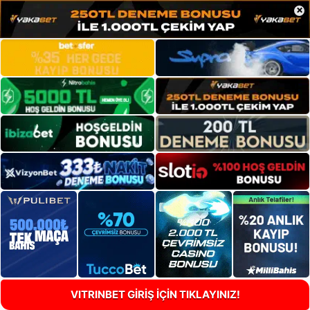
×
VITRINBET GİRİŞ İÇİN TIKLAYINIZ!