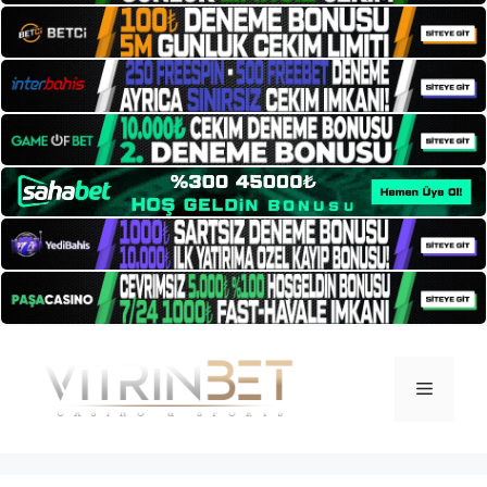
İçeriğe
atla
Menü