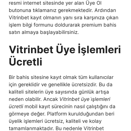
resmi internet sitesinde yer alan Üye Ol
butonuna tıklamanız gerekmektedir. Ardından
Vitrinbet kayıt olmanın yanı sıra karşınıza çıkan
işlem bilgi formunu doldurarak premium bahis
satın almaya başlayabilirsiniz.
Vitrinbet Üye İşlemleri
Ücretli
Bir bahis sitesine kayıt olmak tüm kullanıcılar
için gereklidir ve genellikle ücretsizdir. Bu da
kaliteli sitelerin üye sayısında günlük artışa
neden olabilir. Ancak
Vitrinbet üye i̇şlemleri
ücretli
mobil kayıt sürecinin nasıl çalıştığını da
görmeye değer. Platform kurulduğundan beri
üyelik işlemleri ücretsiz, kaliteli ve kolay
tamamlanmaktadır. Bu nedenle Vitrinbet