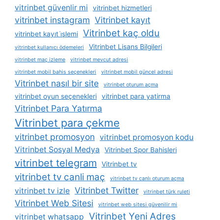
vitrinbet güvenlir mi
vitrinbet hizmetleri
vitrinbet instagram
Vitrinbet kayıt
Vitrinbet kaç oldu
vitrinbet kayıt i̇şlemi
Vitrinbet Lisans Bilgileri
vitrinbet kullanıcı ödemeleri
vitrinbet maç izleme
vitrinbet mevcut adresi
vitrinbet mobil bahis seçenekleri
vitrinbet mobil güncel adresi
Vitrinbet nasıl bir site
vitrinbet oturum açma
vitrinbet oyun seçenekleri
vitrinbet para yatirma
Vitrinbet Para Yatırma
Vitrinbet para çekme
vitrinbet promosyon
vitrinbet promosyon kodu
Vitrinbet Sosyal Medya
Vitrinbet Spor Bahisleri
vitrinbet telegram
Vitrinbet tv
vitrinbet tv canli maç
vitrinbet tv canlı oturum açma
Vitrinbet Twitter
vitrinbet tv izle
vitrinbet türk ruleti
Vitrinbet Web Sitesi
vitrinbet web sitesi güvenilir mi
Vitrinbet Yeni Adres
vitrinbet whatsapp