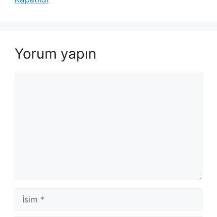
Yorum yapın
Yorum
İsim