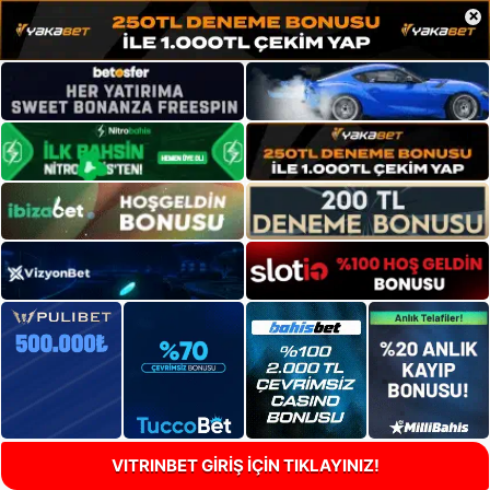
×
VITRINBET GİRİŞ İÇİN TIKLAYINIZ!