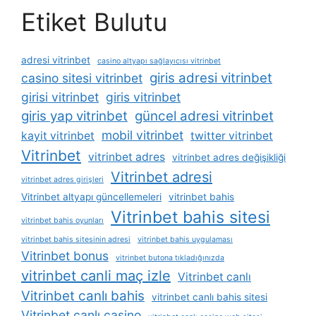
Etiket Bulutu
adresi vitrinbet
casino altyapı sağlayıcısı vitrinbet
giris adresi vitrinbet
casino sitesi vitrinbet
girisi vitrinbet
giris vitrinbet
giris yap vitrinbet
güncel adresi vitrinbet
mobil vitrinbet
kayit vitrinbet
twitter vitrinbet
Vitrinbet
vitrinbet adres
vitrinbet adres değişikliği
Vitrinbet adresi
vitrinbet adres girişleri
Vitrinbet altyapı güncellemeleri
vitrinbet bahis
Vitrinbet bahis sitesi
vitrinbet bahis oyunları
vitrinbet bahis sitesinin adresi
vitrinbet bahis uygulaması
Vitrinbet bonus
vitrinbet butona tıkladığınızda
vitrinbet canli maç izle
Vitrinbet canlı
Vitrinbet canlı bahis
vitrinbet canlı bahis sitesi
Vitrinbet canlı casino