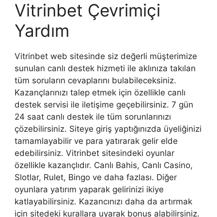
Vitrinbet Çevrimiçi
Yardım
Vitrinbet web sitesinde siz değerli müşterimize
sunulan canlı destek hizmeti ile aklınıza takılan
tüm soruların cevaplarını bulabileceksiniz.
Kazançlarınızı talep etmek için özellikle canlı
destek servisi ile iletişime geçebilirsiniz. 7 gün
24 saat canlı destek ile tüm sorunlarınızı
çözebilirsiniz. Siteye giriş yaptığınızda üyeliğinizi
tamamlayabilir ve para yatırarak gelir elde
edebilirsiniz. Vitrinbet sitesindeki oyunlar
özellikle kazançlıdır. Canlı Bahis, Canlı Casino,
Slotlar, Rulet, Bingo ve daha fazlası. Diğer
oyunlara yatırım yaparak gelirinizi ikiye
katlayabilirsiniz. Kazancınızı daha da artırmak
için sitedeki kurallara uyarak bonus alabilirsiniz.