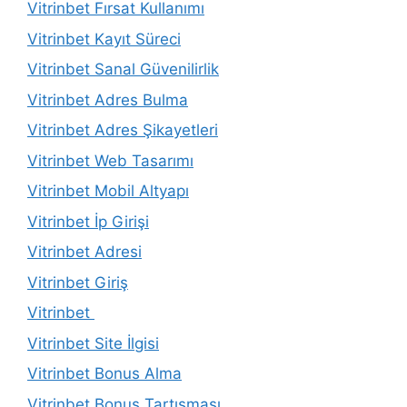
Vitrinbet Fırsat Kullanımı
Vitrinbet Kayıt Süreci
Vitrinbet Sanal Güvenilirlik
Vitrinbet Adres Bulma
Vitrinbet Adres Şikayetleri
Vitrinbet Web Tasarımı
Vitrinbet Mobil Altyapı
Vitrinbet İp Girişi
Vitrinbet Adresi
Vitrinbet Giriş
Vitrinbet
Vitrinbet Site İlgisi
Vitrinbet Bonus Alma
Vitrinbet Bonus Tartışması