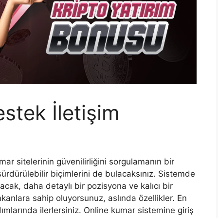
estek İletişim
mar sitelerinin güvenilirliğini sorgulamanın bir
ürdürülebilir biçimlerini de bulacaksınız. Sistemde
cak, daha detaylı bir pozisyona ve kalıcı bir
anlara sahip oluyorsunuz, aslında özellikler. En
mlarında ilerlersiniz. Online kumar sistemine giriş