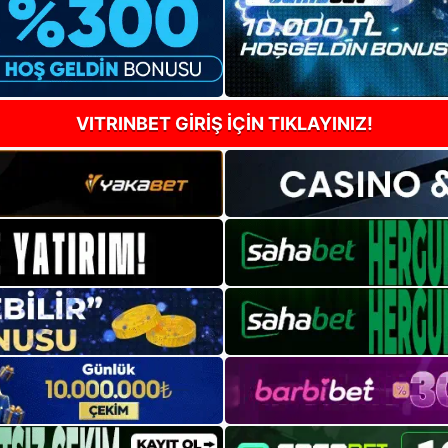
VITRINBET GİRİŞ İÇİN TIKLAYINIZ!