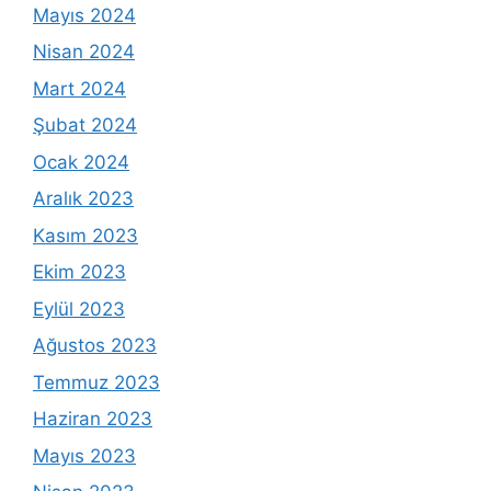
Mayıs 2024
Nisan 2024
Mart 2024
Şubat 2024
Ocak 2024
Aralık 2023
Kasım 2023
Ekim 2023
Eylül 2023
Ağustos 2023
Temmuz 2023
Haziran 2023
Mayıs 2023