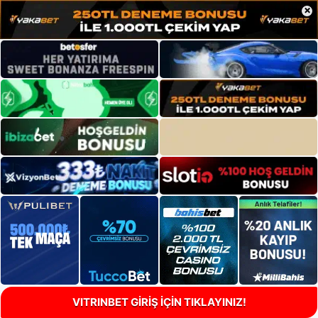
×
VITRINBET GİRİŞ İÇİN TIKLAYINIZ!