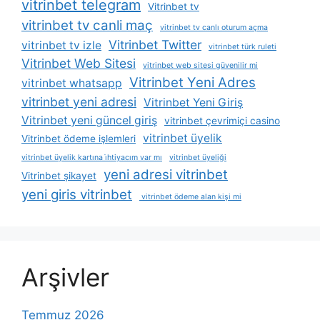
vitrinbet telegram
Vitrinbet tv
vitrinbet tv canli maç
vitrinbet tv canlı oturum açma
Vitrinbet Twitter
vitrinbet tv izle
vitrinbet türk ruleti
Vitrinbet Web Sitesi
vitrinbet web sitesi güvenilir mi
Vitrinbet Yeni Adres
vitrinbet whatsapp
vitrinbet yeni adresi
Vitrinbet Yeni Giriş
Vitrinbet yeni güncel giriş
vitrinbet çevrimiçi casino
vitrinbet üyelik
Vitrinbet ödeme işlemleri
vitrinbet üyelik kartına i̇htiyacım var mı
vitrinbet üyeliği
yeni adresi vitrinbet
Vitrinbet şikayet
yeni giris vitrinbet
vitrinbet ödeme alan kişi mi
Arşivler
Temmuz 2026