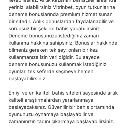
yerinizi alabilirsiniz Vitrinbet, oyun tutkunlarına
deneme bonuslarında premium hizmet sunan
bir sitedir. Anlık bonuslardan faydalanabilir ve
sorunsuz bir şekilde bahis yapabilirsiniz.
Deneme bonusunuzu istediğiniz zaman
kullanma hakkına sahipsiniz. Bonuslar hakkında
bilmeniz gereken tek şey, onları bir kez
kullanmanıza izin verildiğidir. Bu sayede
deneme bonusunuzu kullanmak istediğiniz
oyunları tek seferde seçmeye hemen
başlayabilirsiniz.
En iyi ve en kaliteli bahis siteleri sayesinde artık
kaliteli araştırmalardan yararlanmaya
başlayacaksınız. Güvenilir bir bahis ortamında
oyununuzu oynamaya başlayabilir ve
zamanınızın tadını çıkarmaya başlayabilirsiniz.