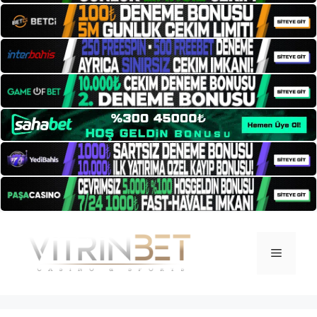
İçeriğe
atla
Menü